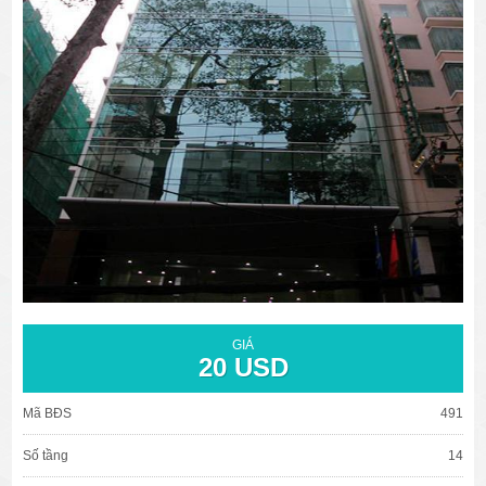
văn phòng cho thuê quận 3
văn phòng quận 1
văn phòng quận 3
cao ốc văn phòng quận 1
cao ốc văn phòng quận 3
GIÁ
20 USD
Mã BĐS
491
Số tầng
14