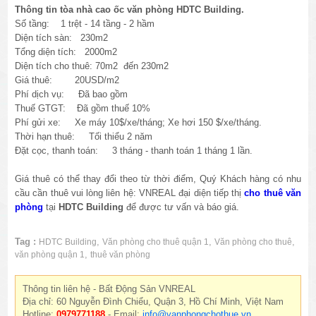
Thông tin tòa nhà cao ốc văn phòng HDTC Building.
Số tầng: 1 trệt - 14 tầng - 2 hầm
Diện tích sàn: 230m2
Tổng diện tích: 2000m2
Diện tích cho thuê: 70m2 đến 230m2
Giá thuê: 20USD/m2
Phí dịch vụ: Đã bao gồm
Thuế GTGT: Đã gồm thuế 10%
Phí gửi xe: Xe máy 10$/xe/tháng; Xe hơi 150 $/xe/tháng.
Thời hạn thuê: Tối thiểu 2 năm
Đặt cọc, thanh toán: 3 tháng - thanh toán 1 tháng 1 lần.
Giá thuê có thể thay đổi theo từ thời điểm, Quý Khách hàng có nhu
cầu cần thuê vui lòng liên hệ: VNREAL đại diện tiếp thị
cho thuê văn
phòng
tại
HDTC Building
để được tư vấn và báo giá.
Tag :
,
,
,
HDTC Building
Văn phòng cho thuê quận 1
Văn phòng cho thuê
,
văn phòng quận 1
thuê văn phòng
Thông tin liên hệ - Bất Động Sản VNREAL
Địa chỉ: 60 Nguyễn Đình Chiểu, Quận 3, Hồ Chí Minh, Việt Nam
Hotline:
0979771188
- Email:
info@vanphongchothue.vn