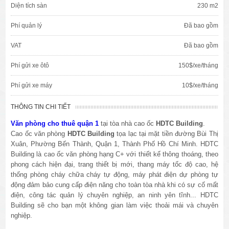
Diện tích sàn
230 m2
Phí quản lý
Đã bao gồm
VAT
Đã bao gồm
Phí gửi xe ôtô
150$/xe/tháng
Phí gửi xe máy
10$/xe/tháng
THÔNG TIN CHI TIẾT
Văn phòng cho thuê quận 1
tại tòa nhà cao ốc
HDTC Building
.
Cao ốc văn phòng
HDTC Building
tọa lạc tại mặt tiền đường Bùi Thị
Xuân, Phường Bến Thành, Quận 1, Thành Phố Hồ Chí Minh. HDTC
Building là cao ốc văn phòng hạng C+ với thiết kế thông thoáng, theo
phong cách hiện đại, trang thiết bị mới, thang máy tốc độ cao, hệ
thống phòng cháy chữa cháy tự động, máy phát điện dự phòng tự
động đảm bảo cung cấp điện năng cho toàn tòa nhà khi có sự cố mất
điện, công tác quản lý chuyên nghiệp, an ninh yên tĩnh... HDTC
Building sẽ cho bạn một không gian làm việc thoải mái và chuyên
nghiệp.