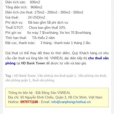
Diện tích sàn: 606m2
Tổng diện tích: 9696m2
Diện tích cho thuê: 175m2 - 200m2 - 300m2 - 500m2
Giá thuê: 24 USD/m2
Phí dịch vụ: Đã bao gồm 5$ phí dịch vụ
Thuế GTGT: Chưa bao gồm thuế 10%
Phí gửi xe: Xe máy 7 $/xe/tháng; Xe hơi 70 $/xe/tháng.
Thời hạn thuê: Tối thiểu 2 năm
Đặt cọc, thanh toán: 3 tháng - thanh toán 1 tháng 1 lần.
Giá thuê có thể thay đổi theo từ thời điểm, Quý Khách hàng có nhu
cầu cần thuê vui lòng liên hệ: VNREAL đại diện tiếp thị
cho thuê văn
phòng
tại
HD Bank Tower
để được tư vấn và báo giá.
Tag :
,
,
,
HD Bank Tower
Văn phòng cho thuê quận 1
Văn phòng cho thuê
,
văn phòng quận 1
thuê văn phòng
Thông tin liên hệ - Bất Động Sản VNREAL
Địa chỉ: 60 Nguyễn Đình Chiểu, Quận 3, Hồ Chí Minh, Việt Nam
Hotline:
0979771188
- Email:
info@vanphongchothue.vn