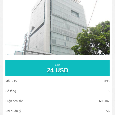
văn phòng cho thuê quận 3
văn phòng quận 1
văn phòng quận 3
cao ốc văn phòng quận 1
cao ốc văn phòng quận 3
GIÁ
24 USD
Mã BĐS
395
Số tầng
16
Diện tích sàn
606 m2
Phí quản lý
5$