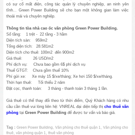
có sự cố mất điện, công tác quản lý chuyên nghiệp, an ninh yên
tĩnh... Green Power Building sẽ cho bạn một không gian làm việc
thoải mái và chuyên nghiệp.
Thông tin tòa nhà cao ốc văn phòng Green Power Building.
Số tầng: 1 trệt - 22 tầng - 3 hầm
Diện tích sàn: 959m2
Tổng diện tích: 28.581m2
Diện tích cho thuê: 100m2 đến 900m2
Giá thuê: 26 USD/m2
Phí dịch vụ: Chưa bao gồm 6$ phí dịch vụ
Thuế GTGT: Chưa gồm thuế 10%
Phí gửi xe: Xe máy 15 $/xe/tháng; Xe hơi 150 $/xe/tháng.
Thời hạn thuê: Tối thiểu 2 năm
Đặt cọc, thanh toán: 3 tháng - thanh toán 3 tháng 1 lần.
Giá thuê có thể thay đổi theo từ thời điểm, Quý Khách hàng có nhu
cầu cần thuê vui lòng liên hệ: VNREAL đại diện tiếp thị
cho thuê văn
phòng
tại
Green Power Building
để được tư vấn và báo giá.
Tag :
,
,
Green Power Building
Văn phòng cho thuê quận 1
Văn phòng cho
,
,
thuê
văn phòng quận 1
thuê văn phòng