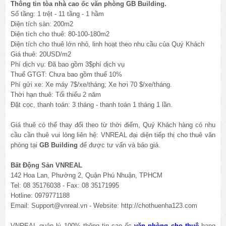
Thông tin tòa nhà cao ốc văn phòng GB Building.
Số tầng: 1 trệt - 11 tầng - 1 hầm
Diện tích sàn: 200m2
Diện tích cho thuê: 80-100-180m2
Diện tích cho thuê lớn nhỏ, linh hoạt theo nhu cầu của Quý Khách
Giá thuê: 20USD/m2
Phí dịch vụ: Đã bao gồm 3$phí dịch vụ
Thuế GTGT: Chưa bao gồm thuế 10%
Phí gửi xe: Xe máy 7$/xe/tháng; Xe hơi 70 $/xe/tháng.
Thời hạn thuê: Tối thiểu 2 năm
Đặt cọc, thanh toán: 3 tháng - thanh toán 1 tháng 1 lần.
Giá thuê có thể thay đổi theo từ thời điểm, Quý Khách hàng có nhu
cầu cần thuê vui lòng liên hệ: VNREAL đại diện tiếp thị cho thuê văn
phòng tại
GB Building
để được tư vấn và báo giá.
Bất Động Sản VNREAL
142 Hoa Lan, Phường 2, Quận Phú Nhuận, TPHCM
Tel: 08 35176038 - Fax: 08 35171995
Hotline: 0979771188
Email: Support@vnreal.vn - Website: http://chothuenha123.com
VNREAL quản lý 100% thông tin cao ốc
văn phòng cho thuê
hạng