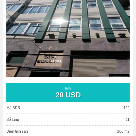
văn phòng cho thuê quận 3
văn phòng quận 1
văn phòng quận 3
cao ốc văn phòng quận 1
cao ốc văn phòng quận 3
GIÁ
20 USD
Mã BĐS
422
Số tầng
11
Diện tích sàn
200 m2