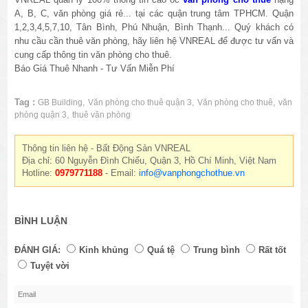
A, B, C, văn phòng giá rẻ... tại các quận trung tâm TPHCM. Quận
1,2,3,4,5,7,10, Tân Bình, Phú Nhuận, Bình Thạnh... Quý khách có
nhu cầu cần thuê văn phòng, hãy liên hệ VNREAL để được tư vấn và
cung cấp thông tin văn phòng cho thuê.
Báo Giá Thuê Nhanh - Tư Vấn Miễn Phí
Tag :
,
,
,
GB Building
Văn phòng cho thuê quận 3
Văn phòng cho thuê
văn
,
phòng quận 3
thuê văn phòng
Thông tin liên hệ - Bất Động Sản VNREAL
Địa chỉ: 60 Nguyễn Đình Chiểu, Quận 3, Hồ Chí Minh, Việt Nam
Hotline:
0979771188
- Email:
info@vanphongchothue.vn
BÌNH LUẬN
ĐÁNH GIÁ:
Kinh khủng
Quá tệ
Trung bình
Rất tốt
Tuyệt vời