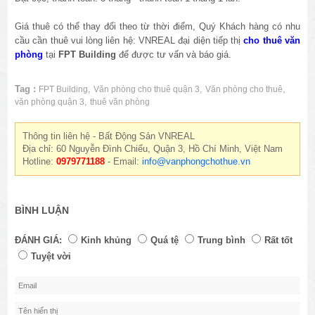
Giá thuê có thể thay đổi theo từ thời điểm, Quý Khách hàng có nhu
cầu cần thuê vui lòng liên hệ: VNREAL đại diện tiếp thị
cho thuê văn
phòng
tại
FPT Building
để được tư vấn và báo giá.
Tag :
,
,
,
FPT Building
Văn phòng cho thuê quận 3
Văn phòng cho thuê
,
văn phòng quận 3
thuê văn phòng
Thông tin liên hệ - Bất Động Sản VNREAL
Địa chỉ: 60 Nguyễn Đình Chiểu, Quận 3, Hồ Chí Minh, Việt Nam
Hotline:
0979771188
- Email:
info@vanphongchothue.vn
BÌNH LUẬN
ĐÁNH GIÁ:
Kinh khủng
Quá tệ
Trung bình
Rất tốt
Tuyệt vời