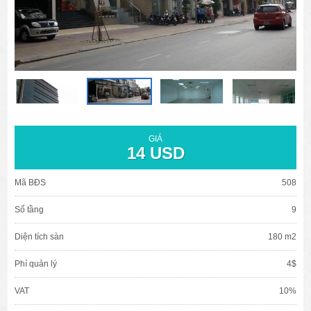
văn phòng cho thuê quận 3
văn phòng quận 1
văn phòng quận 3
GIÁ
cao ốc văn phòng quận 1
14 USD
cao ốc văn phòng quận 3
Mã BĐS
508
Số tầng
9
Diện tích sàn
180 m2
Phí quản lý
4$
VAT
10%