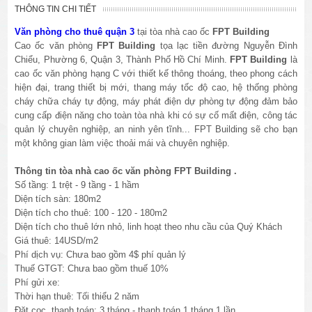
THÔNG TIN CHI TIẾT
Văn phòng cho thuê quận 3
tại tòa nhà cao ốc
FPT Building
Cao ốc văn phòng
FPT Building
tọa lạc tiền đường Nguyễn Đình
Chiểu, Phường 6, Quận 3, Thành Phố Hồ Chí Minh.
FPT Building
là
cao ốc văn phòng hạng C với thiết kế thông thoáng, theo phong cách
hiện đại, trang thiết bị mới, thang máy tốc độ cao, hệ thống phòng
cháy chữa cháy tự động, máy phát điện dự phòng tự động đảm bảo
cung cấp điện năng cho toàn tòa nhà khi có sự cố mất điện, công tác
quản lý chuyên nghiệp, an ninh yên tĩnh... FPT Building sẽ cho bạn
một không gian làm việc thoải mái và chuyên nghiệp.
Thông tin tòa nhà cao ốc văn phòng FPT Building .
Số tầng: 1 trệt - 9 tầng - 1 hầm
Diện tích sàn: 180m2
Diện tích cho thuê: 100 - 120 - 180m2
Diện tích cho thuê lớn nhỏ, linh hoạt theo nhu cầu của Quý Khách
Giá thuê: 14USD/m2
Phí dịch vụ: Chưa bao gồm 4$ phí quản lý
Thuế GTGT: Chưa bao gồm thuế 10%
Phí gửi xe:
Thời hạn thuê: Tối thiểu 2 năm
Đặt cọc, thanh toán: 3 tháng - thanh toán 1 tháng 1 lần.