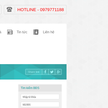
HOTLINE - 0979771188
à
Tin tức
Liên hệ
Share link
Tìm kiếm BĐS