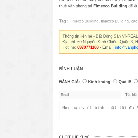
thuê văn phòng tại
Fimexco Building
để đư
Tag :
,
,
Fimexco Building
fimexco Building
cao
Thông tin liên hệ - Bất Động Sản VNREAL
Địa chỉ: 60 Nguyễn Đình Chiểu, Quận 3, 
Hotline:
0979771188
- Email:
info@vanpho
BÌNH LUẬN
ĐÁNH GIÁ:
Kinh khủng
Quá tệ
CHO THUÊ KHÁC