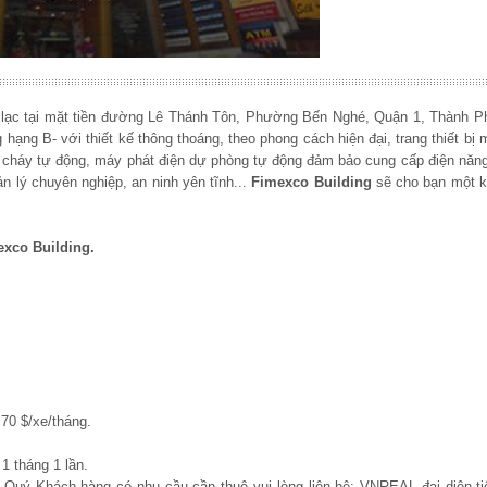
lạc tại mặt tiền đường Lê Thánh Tôn, Phường Bến Nghé, Quận 1, Thành P
hạng B- với thiết kế thông thoáng, theo phong cách hiện đại, trang thiết bị 
 cháy tự động, máy phát điện dự phòng tự động đảm bảo cung cấp điện năng
n lý chuyên nghiệp, an ninh yên tĩnh...
Fimexco Building
sẽ cho bạn một k
exco Building.
70 $/xe/tháng.
1 tháng 1 lần.
, Quý Khách hàng có nhu cầu cần thuê vui lòng liên hệ: VNREAL đại diện ti