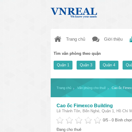
Trang chủ
Giới thiệu
Tìm văn phòng theo quận
Quận 1
Quận 3
Quận 4
Quậ
Trang chủ
Văn phòng cho thuê
Cao ốc ​Fimex
Cao ốc ​Fimexco Building
Lê Thánh Tôn, Bến Nghé, Quận 1, Hồ Chí M
0
/5 -
0
Bình chọn
Đang cho thuê