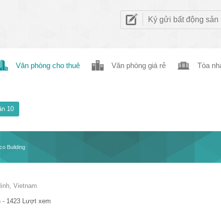
Ký gửi bất động sản
Văn phòng cho thuê
Văn phòng giá rẻ
Tòa nh
n 10
co Building
inh, Vietnam
 - 1423 Lượt xem