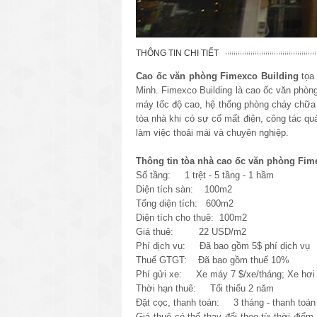
THÔNG TIN CHI TIẾT
Cao ốc văn phòng Fimexco Building
tọa 
Minh. Fimexco Building là cao ốc văn phòng 
máy tốc độ cao, hệ thống phòng cháy chữa
tòa nhà khi có sự cố mất điện, công tác quả
làm việc thoải mái và chuyên nghiệp.
Thông tin tòa nhà cao ốc văn phòng Fim
Số tầng: 1 trệt - 5 tầng - 1 hầm
Diện tích sàn: 100m2
Tổng diện tích: 600m2
Diện tích cho thuê:
100m2
Giá thuê: 22 USD/m2
Phí dịch vụ: Đã bao gồm 5$ phí dịch vụ
Thuế GTGT:
Đã
bao gồm thuế 10%
Phí gửi xe: Xe máy 7 $/xe/tháng; Xe hơi 
Thời hạn thuê: Tối thiểu 2 năm
Đặt cọc, thanh toán: 3 tháng - thanh toán 
Giá thuê có thể thay đổi theo từ thời điểm