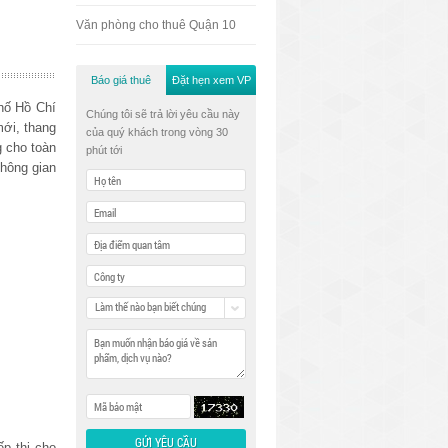
Văn phòng cho thuê Quận 10
Báo giá thuê
Đặt hẹn xem VP
hố Hồ Chí
Chúng tôi sẽ trả lời yêu cầu này
mới, thang
của quý khách trong vòng 30
 cho toàn
phút tới
hông gian
Làm thế nào bạn biết chúng
tôi
ếp thị cho