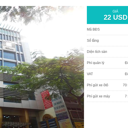
GIÁ
22 USD
Mã BĐS
Số tầng
Diện tích sàn
Phí quản lý
Đ
VAT
Đ
Phí gửi xe ôtô
70 
Phí gửi xe máy
7