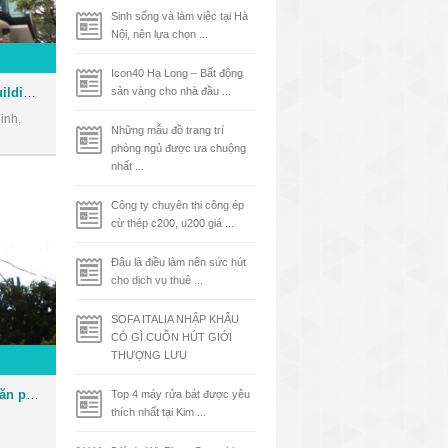
Sinh sống và làm việc tại Hà
Nội, nên lựa chọn ...
Icon40 Hạ Long – Bất động
Tòa nhà Phúc Kim Long Building - Văn phòng cho thuê Quận 1
sản vàng cho nhà đầu ...
inh,
Những mẫu đồ trang trí
phòng ngủ được ưa chuộng
nhất ...
Công ty chuyên thi công ép
cừ thép c200, u200 giá ...
Đâu là điều làm nên sức hút
cho dịch vụ thuê ...
SOFA ITALIA NHẬP KHẨU
CÓ GÌ CUỐN HÚT GIỚI
THƯỢNG LƯU
Tòa nhà Bảo Việt Tower - Văn phòng cho thuê Quận 1
Top 4 máy rửa bát được yêu
thích nhất tại Kim ...