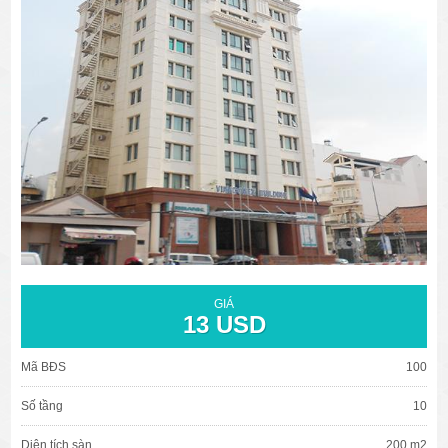
văn phòng cho thuê quận 3
văn phòng quận 1
văn phòng quận 3
cao ốc văn phòng quận 1
cao ốc văn phòng quận 3
GIÁ
13 USD
Mã BĐS
100
Số tầng
10
Diện tích sàn
200 m2