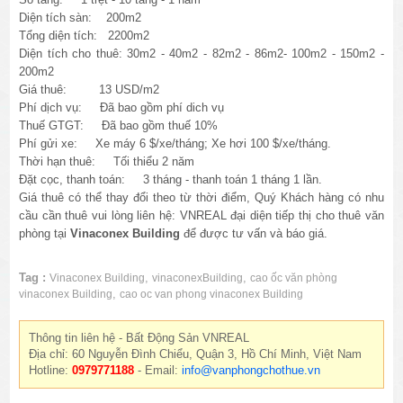
Diện tích sàn: 200m2
Tổng diện tích: 2200m2
Diện tích cho thuê: 30
m2 - 40m2 - 82m2 - 86m2- 100m2 - 150m2 -
200m2
Giá thuê: 13 USD/m2
Phí dịch vụ: Đã bao gồm phí dich vụ
Thuế GTGT: Đã bao gồm thuế 10%
Phí gửi xe:
Xe máy 6 $/xe/tháng; Xe hơi 100 $/xe/tháng.
Thời hạn thuê: Tối thiểu 2 năm
Đặt cọc, thanh toán: 3 tháng - thanh toán 1 tháng 1 lần.
Giá thuê có thể thay đổi theo từ thời điểm, Quý Khách hàng có nhu
cầu cần thuê vui lòng liên hệ: VNREAL đại diện tiếp thị cho thuê văn
phòng tại
Vinaconex
Building
để được tư vấn và báo giá.
Tag :
,
,
Vinaconex Building
vinaconexBuilding
cao ốc văn phòng
,
vinaconex Building
cao oc van phong vinaconex Building
Thông tin liên hệ - Bất Động Sản VNREAL
Địa chỉ: 60 Nguyễn Đình Chiểu, Quận 3, Hồ Chí Minh, Việt Nam
Hotline:
0979771188
- Email:
info@vanphongchothue.vn