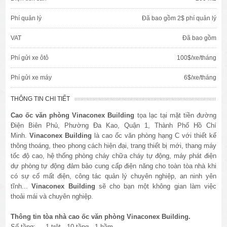
Phí quản lý
Đã bao gồm 2$ phí quản lý
VAT
Đã bao gồm
Phí gửi xe ôtô
100$/xe/tháng
Phí gửi xe máy
6$/xe/tháng
THÔNG TIN CHI TIẾT
Cao ốc văn phòng Vinaconex
Building
tọa lạc tại mặt tiền đường
Điện Biên Phủ, Phường Đa Kao, Quận 1, Thành Phố Hồ Chí
Minh.
Vinaconex
Building
là cao ốc văn phòng hạng C với thiết kế
thông thoáng, theo phong cách hiện đại, trang thiết bị mới, thang máy
tốc độ cao, hệ thống phòng cháy chữa cháy tự động, máy phát điện
dự phòng tự động đảm bảo cung cấp điện năng cho toàn tòa nhà khi
có sự cố mất điện, công tác quản lý chuyên nghiệp, an ninh yên
tĩnh...
Vinaconex
Building
sẽ cho bạn một không gian làm việc
thoải mái và chuyên nghiệp.
Thông tin tòa nhà cao ốc văn phòng Vinaconex
Building.
Số tầng: 1 trệt - 10 tầng - 1 hầm