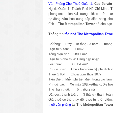
Văn Phòng Cho Thuê Quận 1.
Cao ốc văn 
Nghé, Quận 1, Thành Phố Hồ Chí Minh.
T
phong cách hiện đại, trang thiết bị mới, 
tự động đảm bảo cung cấp điện năng cho 
tĩnh...
The Metropolitan
Tower
sẽ cho bạn 
Thông tin
tòa nhà The Metropolitan Towe
Số tầng: 1 trệt - 18 tầng - 3 hầm - 2 than
Diện tích sàn: 1500m2
Tổng diện tích: 28000m2
Diện tích cho thuê: Đang cập nhập
Giá thuê: 38 USD/m2
Phí dịch vụ: Chưa bao gồm 6$ phí dịch 
Thuế GTGT: Chưa gồm thuế 10%
Tiền Điện: Miễn phí tiền điện trong giờ làm 
Phí gửi xe: Xe máy 10$/xe/tháng; Xe hơi 
Thời hạn thuê: Tối thiểu 2 năm
Đặt cọc, thanh toán: 3 tháng - thanh toán 
Giá thuê có thể thay đổi theo từ thời điể
thuê văn phòng
tại
The Metropolitan Towe