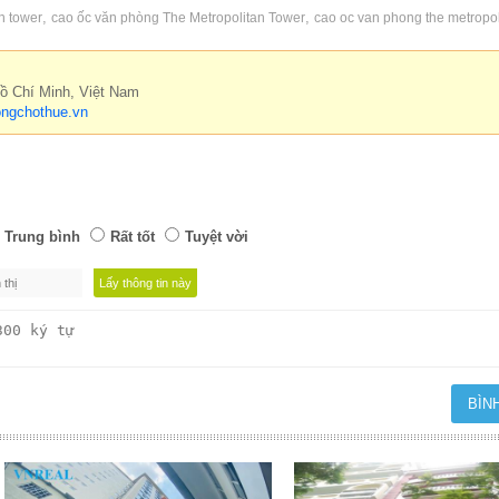
,
,
n tower
cao ốc văn phòng The Metropolitan Tower
cao oc van phong the metropol
Hồ Chí Minh, Việt Nam
ngchothue.vn
Trung bình
Rất tốt
Tuyệt vời