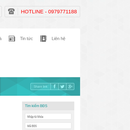
HOTLINE - 0979771188
à
Tin tức
Liên hệ
Share link
Tìm kiếm BĐS