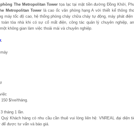
phòng The Metropolitan Tower
tọa lạc tại mặt tiền đường Đồng Khởi, P
he Metropolitan Tower
là cao ốc văn phòng hạng A với thiết kế thông tho
thang máy tốc độ cao, hệ thống phòng cháy chữa cháy tự động, máy phát điệ
toàn tòa nhà khi có sự cố mất điện, công tác quản lý chuyên nghiệp, an
một không gian làm việc thoải mái và chuyên nghiệp.
r
.
g máy
vụ
việc
150 $/xe/tháng.
3 tháng 1 lần.
m, Quý Khách hàng có nhu cầu cần thuê vui lòng liên hệ: VNREAL đại diện ti
r
để được tư vấn và báo giá.