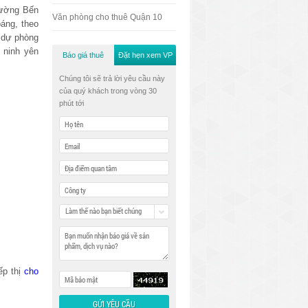
hường Bến
Văn phòng cho thuê Quận 10
áng, theo
n dự phòng
 ninh yên
Báo giá thuê
Đặt hẹn xem VP
Chúng tôi sẽ trả lời yêu cầu này
của quý khách trong vòng 30
phút tới
Làm thế nào bạn biết chúng
tôi
ếp thị
cho