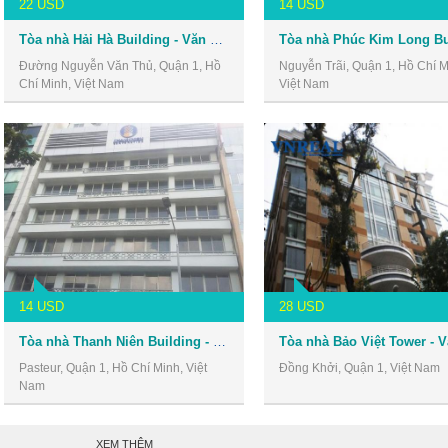
22 USD
14 USD
Tòa nhà Hải Hà Building - Văn phòng cho thuê Quận 1
Đường Nguyễn Văn Thủ, Quận 1, Hồ
Nguyễn Trãi, Quận 1, Hồ Chí M
Chí Minh, Việt Nam
Việt Nam
14 USD
28 USD
Tòa nhà Thanh Niên Building - Văn phòng cho thuê Quận 1
Pasteur, Quận 1, Hồ Chí Minh, Việt
Đồng Khởi, Quận 1, Việt Nam
Nam
XEM THÊM