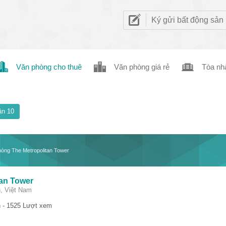
Ký gửi bất động sản
Văn phòng cho thuê
Văn phòng giá rẻ
Tòa nh
n 10
òng The Metropolitan Tower
an Tower
, Việt Nam
 - 1525 Lượt xem