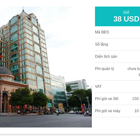
GIÁ
38 USD
Mã BĐS
Số tầng
Diện tích sàn
Phí quản lý
chưa b
VAT
Phí gửi xe ôtô
150 
Phí gửi xe máy
10 