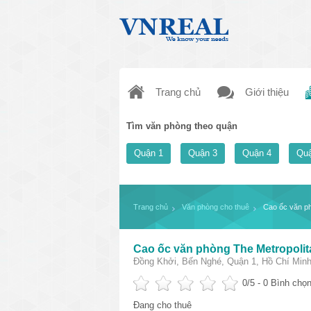
Trang chủ
Giới thiệu
Tìm văn phòng theo quận
Quận 1
Quận 3
Quận 4
Quậ
Trang chủ
Văn phòng cho thuê
Cao ốc văn ph
Cao ốc văn phòng The Metropolit
Đồng Khởi, Bến Nghé, Quận 1, Hồ Chí Minh
0
/5 -
0
Bình chọn
Đang cho thuê