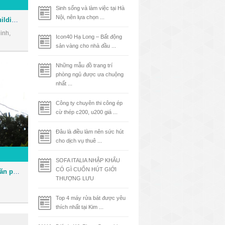
Sinh sống và làm việc tại Hà
Nội, nên lựa chọn ...
Tòa nhà Phúc Kim Long Building - Văn phòng cho thuê Quận 1
inh,
Icon40 Hạ Long – Bất động
sản vàng cho nhà đầu ...
Những mẫu đồ trang trí
phòng ngủ được ưa chuộng
nhất ...
Công ty chuyên thi công ép
cừ thép c200, u200 giá ...
Đâu là điều làm nên sức hút
cho dịch vụ thuê ...
SOFA ITALIA NHẬP KHẨU
CÓ GÌ CUỐN HÚT GIỚI
Tòa nhà Bảo Việt Tower - Văn phòng cho thuê Quận 1
THƯỢNG LƯU
Top 4 máy rửa bát được yêu
thích nhất tại Kim ...