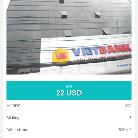
văn phòng cho thuê quận 3
văn phòng quận 1
văn phòng quận 3
cao ốc văn phòng quận 1
cao ốc văn phòng quận 3
GIÁ
22 USD
Mã BĐS
298
Số tầng
5
Diện tích sàn
520 m2