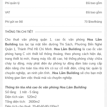
Phí quản lý
Đã bao gồm
VAT
Đã bao gồm
Phí gửi xe ôtô
70 $/xe/tháng
THÔNG TIN CHI TIẾT
Cho thuê văn phòng quận 1, cao ốc văn phòng
Hoa Lâm
Building
tọa lạc tại mặt tiền đường Thi Sách, Phường Bến Nghé
Quận 1, Thành Phố Hồ Chí Minh.
Hoa Lâm Building
là cao ốc văn
phòng hạng C với thiết kế thông thoáng, theo phong cách hiện đại,
trang thiết bị mới, thang máy tốc độ cao, hệ thống phòng cháy chữa
cháy tự động, máy phát điện dự phòng tự động đảm bảo cung cấp
điện năng cho toàn tòa nhà khi có sự cố mất điện, công tác quản lý
chuyên nghiệp, an ninh yên tĩnh...
Hoa Lâm Building
sẽ cho bạn một
không gian làm việc thoải mái và chuyên nghiệp.
Thông tin tòa nhà cao ốc văn phòng Hoa Lâm Building
Số tầng: 1 trệt - 5 tầng
Diện tích sàn: 520m2
Tổng diện tích: 2600m2
Diện tích cho thuê: 20-40-60-80-100m2