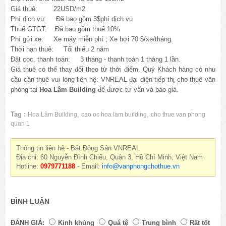
Giá thuê: 22USD/m2
Phí dịch vụ: Đã bao gồm 3$phí dịch vụ
Thuế GTGT:
Đã
bao gồm thuế 10%
Phí gửi xe: Xe máy miễn phí ; Xe hơi 70 $/xe/tháng.
Thời hạn thuê: Tối thiểu 2 năm
Đặt cọc, thanh toán: 3 tháng - thanh toán 1 tháng 1 lần.
Giá thuê có thể thay đổi theo từ thời điểm, Quý Khách hàng có nhu
cầu cần thuê vui lòng liên hệ: VNREAL đại diện tiếp thị cho thuê văn
phòng tại
Hoa Lâm Building
để được tư vấn và báo giá.
Tag :
,
,
Hoa Lâm Building
cao oc hoa lam building
cho thue van phong
quan 1
Thông tin liên hệ - Bất Động Sản VNREAL
Địa chỉ: 60 Nguyễn Đình Chiểu, Quận 3, Hồ Chí Minh, Việt Nam
Hotline:
0979771188
- Email:
info@vanphongchothue.vn
BÌNH LUẬN
ĐÁNH GIÁ:
Kinh khủng
Quá tệ
Trung bình
Rất tốt