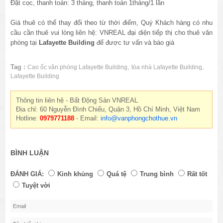
Đặt cọc, thanh toán: 3 tháng, thanh toán 1tháng/1 lần
Giá thuê có thể thay đổi theo từ thời điểm, Quý Khách hàng có nhu
cầu cần thuê vui lòng liên hệ: VNREAL đại diện tiếp thị cho thuê văn
phòng tại
Lafayette Building
để được tư vấn và báo giá
Tag :
,
,
Cao ốc văn phòng Lafayette Building
tòa nhà Lafayette Building
Lafayette Building
Thông tin liên hệ - Bất Động Sản VNREAL
Địa chỉ: 60 Nguyễn Đình Chiểu, Quận 3, Hồ Chí Minh, Việt Nam
Hotline:
0979771188
- Email:
info@vanphongchothue.vn
BÌNH LUẬN
ĐÁNH GIÁ:
Kinh khủng
Quá tệ
Trung bình
Rất tốt
Tuyệt vời