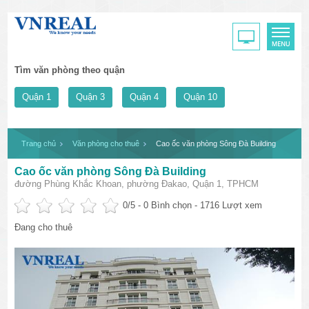
Tìm văn phòng theo quận
Quận 1
Quận 3
Quận 4
Quận 10
Trang chủ
Văn phòng cho thuê
Cao ốc văn phòng Sông Đà Building
Cao ốc văn phòng Sông Đà Building
đường Phùng Khắc Khoan, phường Đakao, Quận 1, TPHCM
0
/5 -
0
Bình chọn - 1716 Lượt xem
Đang cho thuê