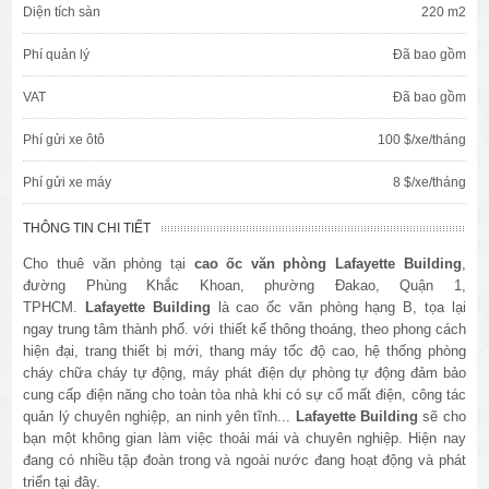
Diện tích sàn
220 m2
Phí quản lý
Đã bao gồm
VAT
Đã bao gồm
Phí gửi xe ôtô
100 $/xe/tháng
Phí gửi xe máy
8 $/xe/tháng
THÔNG TIN CHI TIẾT
Cho thuê văn phòng tại
cao ốc văn phòng Lafayette Building
,
đường Phùng Khắc Khoan, phường Đakao, Quận 1,
TPHCM.
Lafayette Building
là cao ốc văn phòng hạng B, tọa lại
ngay trung tâm thành phố. với thiết kế thông thoáng, theo phong cách
hiện đại, trang thiết bị mới, thang máy tốc độ cao, hệ thống phòng
cháy chữa cháy tự động, máy phát điện dự phòng tự động đảm bảo
cung cấp điện năng cho toàn tòa nhà khi có sự cố mất điện, công tác
quản lý chuyên nghiệp, an ninh yên tĩnh...
Lafayette Building
sẽ cho
bạn một không gian làm việc thoải mái và chuyên nghiệp. Hiện nay
đang có nhiều tập đoàn trong và ngoài nước đang hoạt động và phát
triển tại đây.