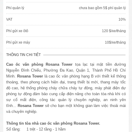
Phí quản lý
chưa bao gồm 5$ phí quản lý
VAT
10%
Phí gửi xe ôtô
120 $/xe/tháng
Phí gửi xe máy
10$/xe/tháng
THÔNG TIN CHI TIẾT
Cao ốc văn phòng Rosana Tower
tọa lạc tại mặt tiền đường
Nguyễn Đình Chiểu, Phường Đa Kao, Quận 1, Thành Phố Hồ Chí
Minh
.
Rosana Tower
là cao ốc văn phòng hạng B với thiết kế thông
thoáng, theo phong cách hiện đại, trang thiết bị mới, thang máy tốc
độ cao, hệ thống phòng cháy chữa cháy tự động, máy phát điện dự
phòng tự động đảm bảo cung cấp điện năng cho toàn tòa nhà khi có
sự cố mất điện, công tác quản lý chuyên nghiệp, an ninh yên
tĩnh...
Rosana Tower
sẽ cho bạn một không gian làm việc thoải mái
và chuyên nghiệp.
Thông tin tòa nhà cao ốc văn phòng
Rosana Tower
.
Số tầng: 1 trệt - 12 tầng - 1 hầm