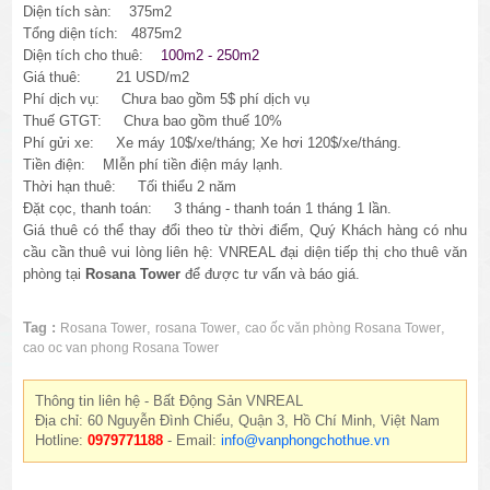
Diện tích sàn: 375m2
Tổng diện tích: 4875m2
Diện tích cho thuê:
100m2 - 250m2
Giá thuê: 21 USD/m2
Phí dịch vụ: Chưa bao gồm 5$ phí dịch vụ
Thuế GTGT: Chưa bao gồm thuế 10%
Phí gửi xe: Xe máy 10$/xe/tháng; Xe hơi 120$/xe/tháng.
Tiền điện: MIễn phí tiền điện máy lạnh.
Thời hạn thuê: Tối thiểu 2 năm
Đặt cọc, thanh toán: 3 tháng - thanh toán 1 tháng 1 lần.
Giá thuê có thể thay đổi theo từ thời điểm, Quý Khách hàng có nhu
cầu cần thuê vui lòng liên hệ: VNREAL đại diện tiếp thị cho thuê văn
phòng tại
Rosana Tower
để được tư vấn và báo giá.
Tag :
,
,
,
Rosana Tower
rosana Tower
cao ốc văn phòng Rosana Tower
cao oc van phong Rosana Tower
Thông tin liên hệ - Bất Động Sản VNREAL
Địa chỉ: 60 Nguyễn Đình Chiểu, Quận 3, Hồ Chí Minh, Việt Nam
Hotline:
0979771188
- Email:
info@vanphongchothue.vn