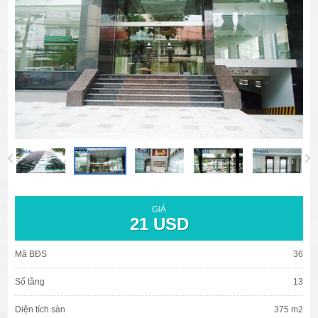
văn phòng cho thuê quận 3
văn phòng quận 1
văn phòng quận 3
cao ốc văn phòng quận 1
cao ốc văn phòng quận 3
GIÁ
21 USD
Mã BĐS
36
Số tầng
13
Diện tích sàn
375 m2