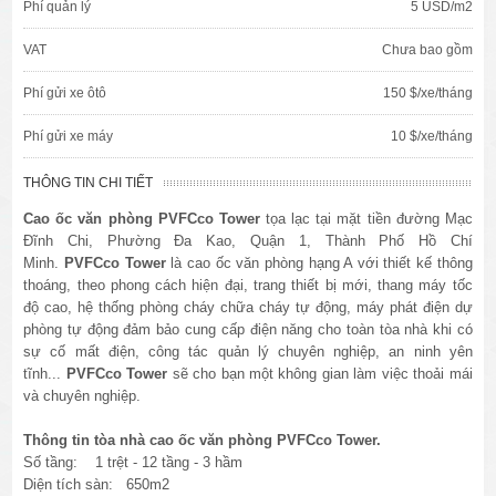
Phí quản lý
5 USD/m2
VAT
Chưa bao gồm
Phí gửi xe ôtô
150 $/xe/tháng
Phí gửi xe máy
10 $/xe/tháng
THÔNG TIN CHI TIẾT
Cao ốc văn phòng
PVFCco Tower
tọa lạc tại mặt tiền đường
Mạc
Đĩnh Chi, Phường Đa Kao
, Quận 1, Thành Phố Hồ Chí
Minh.
PVFCco Tower
là cao ốc văn phòng hạng A với thiết kế thông
thoáng, theo phong cách hiện đại, trang thiết bị mới, thang máy tốc
độ cao, hệ thống phòng cháy chữa cháy tự động, máy phát điện dự
phòng tự động đảm bảo cung cấp điện năng cho toàn tòa nhà khi có
sự cố mất điện, công tác quản lý chuyên nghiệp, an ninh yên
tĩnh...
PVFCco Tower
sẽ cho bạn một không gian làm việc thoải mái
và chuyên nghiệp.
Thông tin tòa nhà cao ốc văn phòng PVFCco Tower.
Số tầng: 1 trệt - 12 tầng - 3 hầm
Diện tích sàn: 650m2