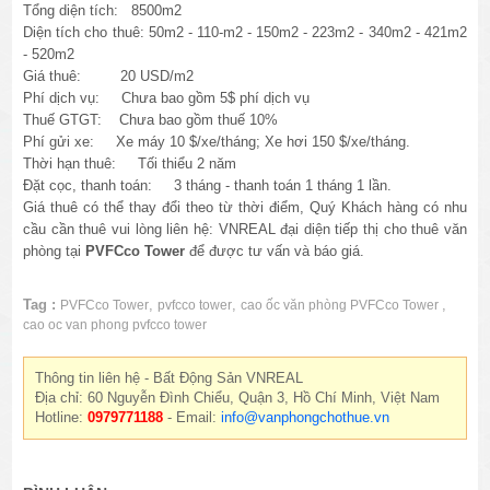
Tổng diện tích: 8500m2
Diện tích cho thuê:
50m2 - 110-m2 - 150m2 - 223m2 - 340m2 - 421m2
- 520m2
Giá thuê: 20 USD/m2
Phí dịch vụ: Chưa bao gồm 5$ phí dịch vụ
Thuế GTGT: Chưa bao gồm thuế 10%
Phí gửi xe: Xe máy 10 $/xe/tháng; Xe hơi 150 $/xe/tháng.
Thời hạn thuê: Tối thiểu 2 năm
Đặt cọc, thanh toán: 3 tháng - thanh toán 1 tháng 1 lần.
Giá thuê có thể thay đổi theo từ thời điểm, Quý Khách hàng có nhu
cầu cần thuê vui lòng liên hệ: VNREAL đại diện tiếp thị cho thuê văn
phòng tại
PVFCco Tower
để được tư vấn và báo giá.
Tag :
,
,
,
PVFCco Tower
pvfcco tower
cao ốc văn phòng PVFCco Tower
cao oc van phong pvfcco tower
Thông tin liên hệ - Bất Động Sản VNREAL
Địa chỉ: 60 Nguyễn Đình Chiểu, Quận 3, Hồ Chí Minh, Việt Nam
Hotline:
0979771188
- Email:
info@vanphongchothue.vn