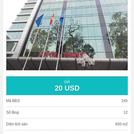
văn phòng cho thuê quận 3
văn phòng quận 1
văn phòng quận 3
cao ốc văn phòng quận 1
cao ốc văn phòng quận 3
GIÁ
20 USD
Mã BĐS
245
Số tầng
12
Diện tích sàn
650 m2