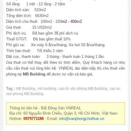
Số tầng: 1 trệt - 12 tầng - 2 hầm
Diện tích sàn: 510m2
Tổng diện tích: 6630m2
Diện tích cho thuê: 100m2 - 150
m2 - 400m2
Giá thuê: 15 USD/m2
Phí dịch vụ: Đã bao gồm 3$ phí dịch vụ
Thuế GTGT: Đã bao gồm thuế 10%
Phí gửi xe:
Xe máy 6 $/xe/tháng; Xe hơi 50 $/xe/tháng.
Thời hạn thuê: Tối thiểu 2 năm
Đặt cọc, thanh toán: 3 tháng - thanh toán 1 tháng 1 lần.
Giá thuê có thể thay đổi theo từ thời điểm, Quý Khách hàng có nhu
cầu cần thuê vui lòng liên hệ: VNREAL đại diện tiếp thị cho thuê văn
phòng tại
MB Building
để được tư vấn và báo giá.
Tag :
,
,
,
MB Building
mb building
cao ốc văn phòng MB Building
cao oc
van phong MB Building
Thông tin liên hệ - Bất Động Sản VNREAL
Địa chỉ: 60 Nguyễn Đình Chiểu, Quận 3, Hồ Chí Minh, Việt Nam
Hotline:
0979771188
- Email:
info@vanphongchothue.vn