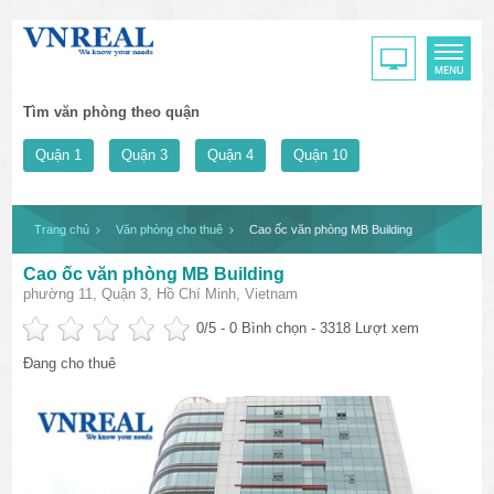
Tìm văn phòng theo quận
Quận 1
Quận 3
Quận 4
Quận 10
Trang chủ
Văn phòng cho thuê
Cao ốc văn phòng MB Building
Cao ốc văn phòng MB Building
phường 11, Quận 3, Hồ Chí Minh, Vietnam
0
/5 -
0
Bình chọn - 3318 Lượt xem
Đang cho thuê