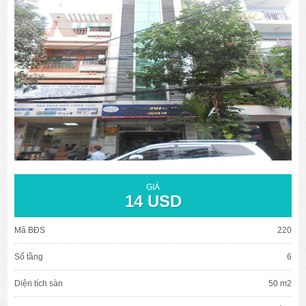
văn phòng cho thuê quận 3
văn phòng quận 1
văn phòng quận 3
cao ốc văn phòng quận 1
cao ốc văn phòng quận 3
GIÁ
14 USD
Mã BĐS
220
Số tầng
6
Diện tích sàn
50 m2