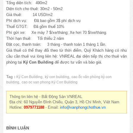
Tổng diện tích: 490m2
Diện tích cho thuê: 30m2 - 50m2
Giá thuê: 14 USD/m2
Phí dịch vụ: Đã bao gồm 3$ phí dịch vụ
Thuế GTGT: Đã gồm thuế 10%
Phí gửi xe: Xe máy 7 $/xe/tháng; Xe hơi 70 $/xe/tháng.
Thời hạn thuê: Tối thiểu 2 năm
Đặt cọc, thanh toán: 3 tháng - thanh toán 1 tháng 1 lần.
Giá thuê có thể thay đổi theo từ thời điểm, Quý Khách hàng có nhu
cầu cần thuê vui lòng liên hệ: VNREAL đại diện tiếp thị cho thuê văn
phòng tại
Ký Con Building
để được tư vấn và báo giá.
Tag :
,
,
Ký Con Building
ký con building
cao ốc văn phòng ký con
,
building
cao oc van phong Ký Con Building
Thông tin liên hệ - Bất Động Sản VNREAL
Địa chỉ: 60 Nguyễn Đình Chiểu, Quận 3, Hồ Chí Minh, Việt Nam
Hotline:
0979771188
- Email:
info@vanphongchothue.vn
BÌNH LUẬN