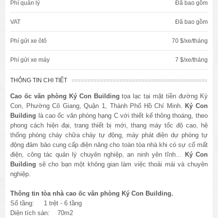
Phí quản lý
Đã bao gồm
VAT
Đã bao gồm
Phí gửi xe ôtô
70 $/xe/tháng
Phí gửi xe máy
7 $/xe/tháng
THÔNG TIN CHI TIẾT
Cao ốc văn phòng
Ký Con Building
tọa lạc tại mặt tiền đường Ký
Con, Phường Cô Giang, Quận 1, Thành Phố Hồ Chí Minh.
Ký Con
Building
là cao ốc văn phòng hạng C với thiết kế thông thoáng, theo
phong cách hiện đại, trang thiết bị mới, thang máy tốc độ cao, hệ
thống phòng cháy chữa cháy tự động, máy phát điện dự phòng tự
động đảm bảo cung cấp điện năng cho toàn tòa nhà khi có sự cố mất
điện, công tác quản lý chuyên nghiệp, an ninh yên tĩnh...
Ký Con
Building
sẽ cho bạn một không gian làm việc thoải mái và chuyên
nghiệp.
Thông tin tòa nhà cao ốc văn phòng Ký Con Building.
Số tầng: 1 trệt - 6 tầng
Diện tích sàn: 70m2