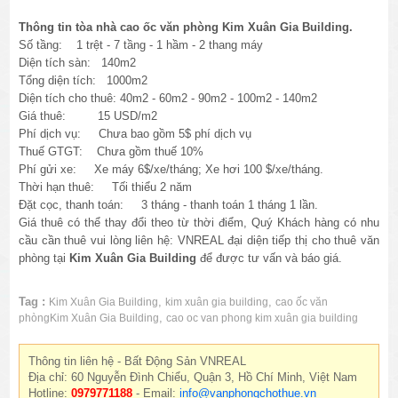
Thông tin tòa nhà cao ốc văn phòng Kim Xuân Gia
Building
.
Số tầng: 1 trệt - 7 tầng - 1 hầm - 2 thang máy
Diện tích sàn: 140m2
Tổng diện tích: 1000m2
Diện tích cho thuê: 40m2 - 60m2 - 90m2 - 100m2 - 140m2
Giá thuê: 15 USD/m2
Phí dịch vụ: Chưa bao gồm 5$ phí dịch vụ
Thuế GTGT: Chưa gồm thuế 10%
Phí gửi xe: Xe máy 6$/xe/tháng; Xe hơi 100 $/xe/tháng.
Thời hạn thuê: Tối thiểu 2 năm
Đặt cọc, thanh toán: 3 tháng - thanh toán 1 tháng 1 lần.
Giá thuê có thể thay đổi theo từ thời điểm, Quý Khách hàng có nhu
cầu cần thuê vui lòng liên hệ: VNREAL đại diện tiếp thị cho thuê văn
phòng tại
Kim Xuân Gia
Building
để được tư vấn và báo giá.
Tag :
,
,
Kim Xuân Gia Building
kim xuân gia building
cao ốc văn
,
phòngKim Xuân Gia Building
cao oc van phong kim xuân gia building
Thông tin liên hệ - Bất Động Sản VNREAL
Địa chỉ: 60 Nguyễn Đình Chiểu, Quận 3, Hồ Chí Minh, Việt Nam
Hotline:
0979771188
- Email:
info@vanphongchothue.vn