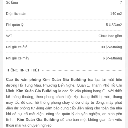
Số tầng
7
Diện tích sàn
140 m2
Phí quản lý
5 USD/m2
VAT
Chưa bao gồm
Phí gửi xe ôtô
100 $/xe/tháng
Phí gửi xe máy
6 $/xe/tháng
THÔNG TIN CHI TIẾT
Cao ốc văn phòng Kim Xuân Gia
Building
tọa lạc tại mặt tiền
đường Hồ Tùng Mậu, Phường Bến Nghé, Quận 1, Thành Phố Hồ Chí
Minh.
Kim Xuân Gia
Building
là cao ốc văn phòng hạng C+ với thiết
kế thông thoáng, theo phong cách hiện đại, trang thiết bị mới, thang
máy tốc độ cao, hệ thống phòng cháy chữa cháy tự động, máy phát
điện dự phòng tự động đảm bảo cung cấp điện năng cho toàn tòa nhà
khi có sự cố mất điện, công tác quản lý chuyên nghiệp, an ninh yên
tĩnh...
Kim Xuân Gia
Building
sẽ cho bạn một không gian làm việc
thoải mái và chuyên nghiệp.