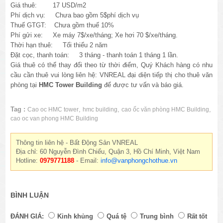
Giá thuê: 17 USD/m2
Phí dịch vụ: Chưa bao gồm 5$phí dịch vụ
Thuế GTGT: Chưa gồm thuế 10%
Phí gửi xe: Xe máy 7$/xe/tháng; Xe hơi 70 $/xe/tháng.
Thời hạn thuê: Tối thiểu 2 năm
Đặt cọc, thanh toán: 3 tháng - thanh toán 1 tháng 1 lần.
Giá thuê có thể thay đổi theo từ thời điểm, Quý Khách hàng có nhu
cầu cần thuê vui lòng liên hệ: VNREAL đại diện tiếp thị cho thuê văn
phòng tại
HMC Tower Building
để được tư vấn và báo giá.
Tag :
,
,
,
Cao oc HMC tower
hmc building
cao ốc văn phòng HMC Building
cao oc van phong HMC Building
Thông tin liên hệ - Bất Động Sản VNREAL
Địa chỉ: 60 Nguyễn Đình Chiểu, Quận 3, Hồ Chí Minh, Việt Nam
Hotline:
0979771188
- Email:
info@vanphongchothue.vn
BÌNH LUẬN
ĐÁNH GIÁ:
Kinh khủng
Quá tệ
Trung bình
Rất tốt