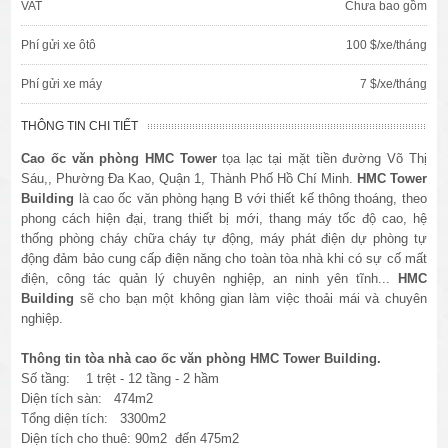
VAT
Chưa bao gồm
Phí gửi xe ôtô
100 $/xe/tháng
Phí gửi xe máy
7 $/xe/tháng
THÔNG TIN CHI TIẾT
Cao ốc văn phòng HMC Tower
tọa lạc tại mặt tiền đường Võ Thị
Sáu,, Phường Đa Kao, Quận 1, Thành Phố Hồ Chí Minh.
HMC Tower
Building
là cao ốc văn phòng hạng B với thiết kế thông thoáng, theo
phong cách hiện đại, trang thiết bị mới, thang máy tốc độ cao, hệ
thống phòng cháy chữa cháy tự động, máy phát điện dự phòng tự
động đảm bảo cung cấp điện năng cho toàn tòa nhà khi có sự cố mất
điện, công tác quản lý chuyên nghiệp, an ninh yên tĩnh...
HMC
Building
sẽ cho bạn một không gian làm việc thoải mái và chuyên
nghiệp.
Thông tin tòa nhà cao ốc văn phòng HMC Tower Building.
Số tầng: 1 trệt - 12 tầng - 2 hầm
Diện tích sàn: 474m2
Tổng diện tích: 3300m2
Diện tích cho thuê: 90m2 đến 475m2