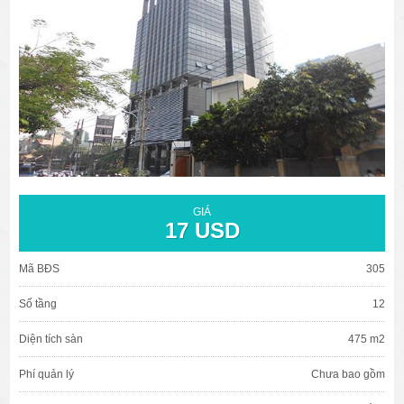
văn phòng cho thuê quận 3
văn phòng quận 1
văn phòng quận 3
cao ốc văn phòng quận 1
cao ốc văn phòng quận 3
GIÁ
17 USD
Mã BĐS
305
Số tầng
12
Diện tích sàn
475 m2
Phí quản lý
Chưa bao gồm