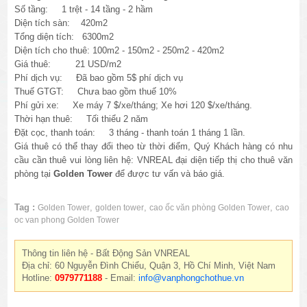
Số tầng: 1 trệt - 14 tầng - 2 hầm
Diện tích sàn: 420m2
Tổng diện tích: 6300m2
Diện tích cho thuê: 100m2 - 150m2 - 250m2 - 420m2
Giá thuê: 21 USD/m2
Phí dịch vụ: Đã bao gồm 5$ phí dịch vụ
Thuế GTGT: Chưa bao gồm thuế 10%
Phí gửi xe: Xe máy 7 $/xe/tháng; Xe hơi 120 $/xe/tháng.
Thời hạn thuê: Tối thiểu 2 năm
Đặt cọc, thanh toán: 3 tháng - thanh toán 1 tháng 1 lần.
Giá thuê có thể thay đổi theo từ thời điểm, Quý Khách hàng có nhu
cầu cần thuê vui lòng liên hệ: VNREAL đại diện tiếp thị cho thuê văn
phòng tại
Golden Tower
để được tư vấn và báo giá.
Tag :
,
,
,
Golden Tower
golden tower
cao ốc văn phòng Golden Tower
cao
oc van phong Golden Tower
Thông tin liên hệ - Bất Động Sản VNREAL
Địa chỉ: 60 Nguyễn Đình Chiểu, Quận 3, Hồ Chí Minh, Việt Nam
Hotline:
0979771188
- Email:
info@vanphongchothue.vn