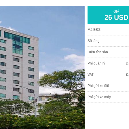
GIÁ
26 USD
Mã BĐS
Số tầng
Diện tích sàn
Phí quản lý
Đ
VAT
Đ
Phí gửi xe ôtô
Phí gửi xe máy