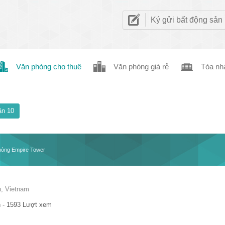
Ký gửi bất động sản
Văn phòng cho thuê
Văn phòng giá rẻ
Tòa nh
n 10
hòng Empire Tower
h, Vietnam
 - 1593 Lượt xem