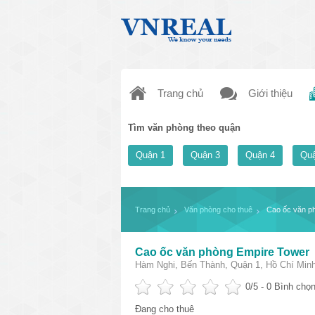
Trang chủ
Giới thiệu
Tìm văn phòng theo quận
Quận 1
Quận 3
Quận 4
Quậ
Trang chủ
Văn phòng cho thuê
Cao ốc văn p
Cao ốc văn phòng Empire Tower
Hàm Nghi, Bến Thành, Quận 1, Hồ Chí Min
0
/5 -
0
Bình chọn
Đang cho thuê