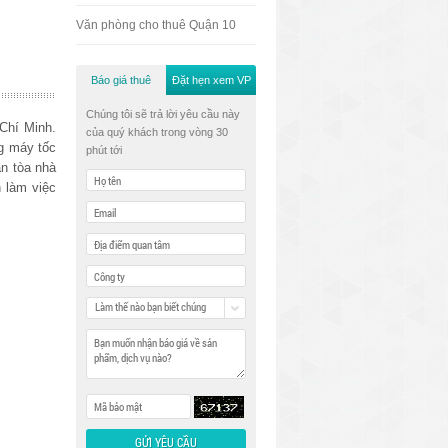
Văn phòng cho thuê Quận 10
Báo giá thuê
Đặt hẹn xem VP
Chúng tôi sẽ trả lời yêu cầu này
Chí Minh.
của quý khách trong vòng 30
ng máy tốc
phút tới
n tòa nhà
 làm việc
Làm thế nào bạn biết chúng
tôi