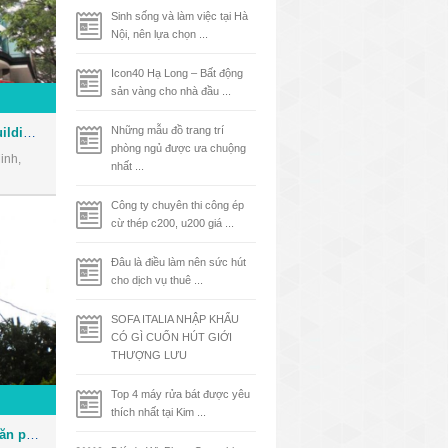
Sinh sống và làm việc tại Hà
Nội, nên lựa chọn ...
Icon40 Hạ Long – Bất động
sản vàng cho nhà đầu ...
Những mẫu đồ trang trí
Tòa nhà Phúc Kim Long Building - Văn phòng cho thuê Quận 1
phòng ngủ được ưa chuộng
inh,
nhất ...
Công ty chuyên thi công ép
cừ thép c200, u200 giá ...
Đâu là điều làm nên sức hút
cho dịch vụ thuê ...
SOFA ITALIA NHẬP KHẨU
CÓ GÌ CUỐN HÚT GIỚI
THƯỢNG LƯU
Top 4 máy rửa bát được yêu
thích nhất tại Kim ...
Tòa nhà Bảo Việt Tower - Văn phòng cho thuê Quận 1