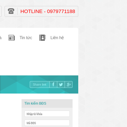
HOTLINE - 0979771188
à
Tin tức
Liên hệ
Share link
Tìm kiếm BĐS