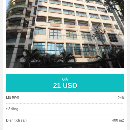
văn phòng cho thuê quận 3
văn phòng quận 1
văn phòng quận 3
cao ốc văn phòng quận 1
cao ốc văn phòng quận 3
GIÁ
21 USD
Mã BĐS
246
Số tầng
11
Diện tích sàn
400 m2