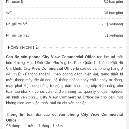
Phí quản lý
Đã bao gồm
VAT
Đã bao gồm
Phí gửi xe ôtô
70 $/xe/tháng
Phí gửi xe máy
6$/xe/tháng
THÔNG TIN CHI TIẾT
Cao ốc văn phòng
City View Commercial Office
tọa lạc tại mặt
tiền đường
Mạc Đĩnh Chi, Phường Đa Kao
, Quận 1, Thành Phố Hồ
Chí Minh.
City View Commercial Office
là cao ốc văn phòng hạng B
với thiết kế thông thoáng, theo phong cách hiện đại, trang thiết bị
mới, thang máy tốc độ cao, hệ thống phòng cháy chữa cháy tự động,
máy phát điện dự phòng tự động đảm bảo cung cấp điện năng cho
toàn tòa nhà khi có sự cố mất điện, công tác quản lý chuyên nghiệp,
an ninh yên tĩnh...
City View Commercial Office
sẽ cho bạn một
không gian làm việc thoải mái và chuyên nghiệp.
Thông tin tòa nhà cao ốc văn phòng City View Commercial
Office.
Số tầng: 1 trệt - 11 tầng - 1 hầm