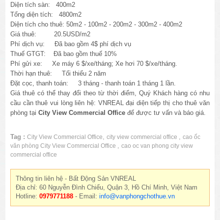
Diện tích sàn: 400m2
Tổng diện tích: 4800m2
Diện tích cho thuê: 50m2 - 100m2 - 200m2 - 300m2 - 400m2
Giá thuê: 20.5USD/m2
Phí dịch vụ: Đã bao gồm 4$ phí dịch vụ
Thuế GTGT: Đã bao gồm thuế 10%
Phí gửi xe: Xe máy 6 $/xe/tháng; Xe hơi 70 $/xe/tháng.
Thời hạn thuê: Tối thiểu 2 năm
Đặt cọc, thanh toán: 3 tháng - thanh toán 1 tháng 1 lần.
Giá thuê có thể thay đổi theo từ thời điểm, Quý Khách hàng có nhu
cầu cần thuê vui lòng liên hệ: VNREAL đại diện tiếp thị cho thuê văn
phòng tại
City View Commercial Office
để được tư vấn và báo giá.
Tag :
,
,
City View Commercial Office
city view commercial office
cao ốc
,
văn phòng City View Commercial Office
cao oc van phong city view
commercial office
Thông tin liên hệ - Bất Động Sản VNREAL
Địa chỉ: 60 Nguyễn Đình Chiểu, Quận 3, Hồ Chí Minh, Việt Nam
Hotline:
0979771188
- Email:
info@vanphongchothue.vn