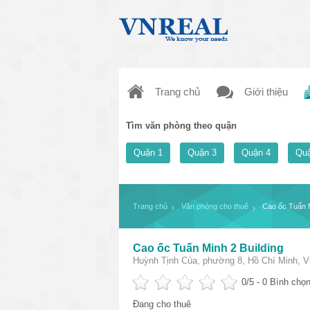
Trang chủ
Giới thiệu
Tìm văn phòng theo quận
Quận 1
Quận 3
Quận 4
Quậ
Trang chủ
Văn phòng cho thuê
Cao ốc Tuấn M
Cao ốc Tuấn Minh 2 Building
Huỳnh Tịnh Của, phường 8, Hồ Chí Minh, V
0
/5 -
0
Bình chọn
Đang cho thuê