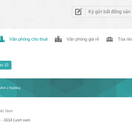
Ký gửi bất động sản
Văn phòng cho thuê
Văn phòng giá rẻ
Tòa nh
n 10
inh 2 Building
iệt Nam
 - 1614 Lượt xem