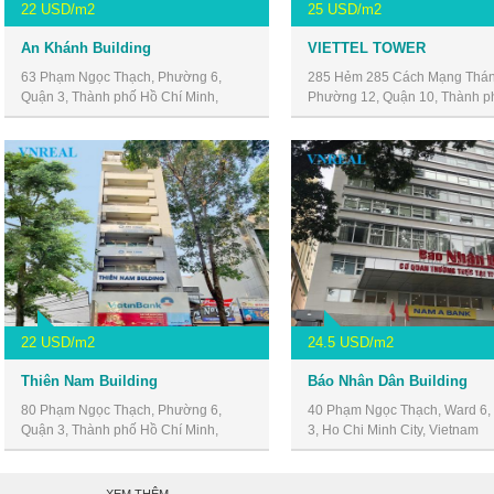
22 USD/m2
25 USD/m2
An Khánh Building
VIETTEL TOWER
63 Phạm Ngọc Thạch, Phường 6,
285 Hẻm 285 Cách Mạng Thán
Quận 3, Thành phố Hồ Chí Minh,
Phường 12, Quận 10, Thành p
Vietnam
Chí Minh, Vietnam
22 USD/m2
24.5 USD/m2
Thiên Nam Building
Báo Nhân Dân Building
80 Phạm Ngọc Thạch, Phường 6,
40 Phạm Ngọc Thạch, Ward 6, D
Quận 3, Thành phố Hồ Chí Minh,
3, Ho Chi Minh City, Vietnam
Vietnam
XEM THÊM