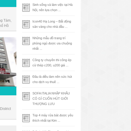
Sinh sống và làm việc tại Hà
Nội, nên lựa chọn ...
g Tám,
Icon40 Hạ Long – Bất động
hố Hồ
sản vàng cho nhà đầu ...
Những mẫu đồ trang trí
phòng ngủ được ưa chuộng
nhất ...
Công ty chuyên thi công ép
cừ thép c200, u200 giá ...
Đâu là điều làm nên sức hút
cho dịch vụ thuê ...
SOFA ITALIA NHẬP KHẨU
CÓ GÌ CUỐN HÚT GIỚI
THƯỢNG LƯU
istrict
Top 4 máy rửa bát được yêu
thích nhất tại Kim ...