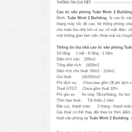
THÔNG TIN CHI TIẾT
Cao ốc văn phòng
Tuấn Minh 2
Buildin
Minh.
Tuấn Minh 2
Building
là cao ốc văn
thang máy tốc độ cao, hệ thống phòng ch
cho toàn tòa nhà khi có sự cố mất điện, cô
một không gian làm việc thoải mái và chuyê
Thông tin tòa nhà cao ốc văn phòng Tuấ
Số tầng: 1 trệt - 8 tầng - 1 hầm
Diện tích sàn: 200m2
Tổng diện tích: 1600m2
Diện tích cho thuê: 50m2 - 110m2
Giá thuê: 10USD/m2
Phí dịch vụ: Chưa bao gồm 2$ phí dịch 
Thuế GTGT: Chưa gồm thuế 10%
Phí gửi xe: Xe máy 7$/xe/tháng; Xe hơi 7
Thời hạn thuê: Tối thiểu 2 năm
Đặt cọc, thanh toán: 3 tháng - thanh toán 
Giá thuê có thể thay đổi theo từ thời điểm
thuê văn phòng tại
Tuấn Minh 2
Building
đ