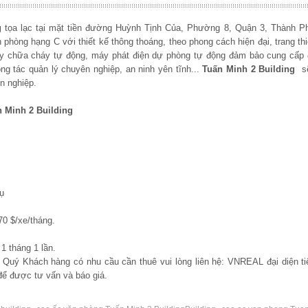
g
tọa lạc tại mặt tiền đường
Huỳnh Tịnh Của, Phường 8
, Quận 3, Thành P
 phòng hạng C với thiết kế thông thoáng, theo phong cách hiện đại, trang thi
áy chữa cháy tự động, máy phát điện dự phòng tự động đảm bảo cung cấp 
ng tác quản lý chuyên nghiệp, an ninh yên tĩnh...
Tuấn Minh 2
Building
s
n nghiệp.
n Minh 2
Building
vụ
0 $/xe/tháng.
1 tháng 1 lần.
, Quý Khách hàng có nhu cầu cần thuê vui lòng liên hệ: VNREAL đại diện ti
ể được tư vấn và báo giá.