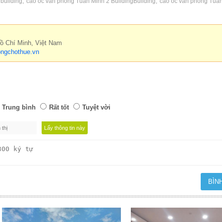
,
,
 building
cao ốc văn phòng Tuấn Minh 2 BuildingBuilding
cao oc van phong Tua
Hồ Chí Minh, Việt Nam
ngchothue.vn
Trung bình
Rất tốt
Tuyệt vời