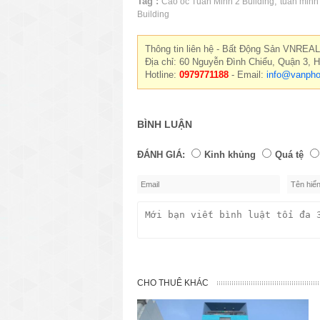
Tag :
,
Cao ốc Tuấn Minh 2 Building
tuan minh
Building
Thông tin liên hệ - Bất Động Sản VNREAL
Địa chỉ: 60 Nguyễn Đình Chiểu, Quận 3, 
Hotline:
0979771188
- Email:
info@vanpho
BÌNH LUẬN
ĐÁNH GIÁ:
Kinh khủng
Quá tệ
CHO THUÊ KHÁC