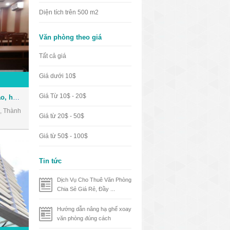
Diện tích trên 500 m2
Văn phòng theo giá
Tất cả giá
Giá dưới 10$
Giá Từ 10$ - 20$
Cho thuê Hội trường đào tạo, hội thảo, hội họp ngay trung tâm Quận 3
, Thành
Giá từ 20$ - 50$
Giá từ 50$ - 100$
Tin tức
Dịch Vụ Cho Thuê Văn Phòng
Chia Sẻ Giá Rẻ, Đầy ...
Hướng dẫn nâng hạ ghế xoay
văn phòng đúng cách