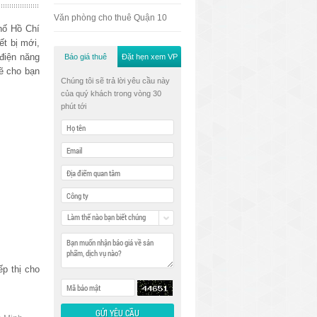
Văn phòng cho thuê Quận 10
hố Hồ Chí
ết bị mới,
điện năng
Báo giá thuê
Đặt hẹn xem VP
ẽ cho bạn
Chúng tôi sẽ trả lời yêu cầu này
của quý khách trong vòng 30
phút tới
Làm thế nào bạn biết chúng
tôi
ếp thị cho