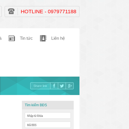
HOTLINE - 0979771188
à
Tin tức
Liên hệ
Share link
Tìm kiếm BĐS