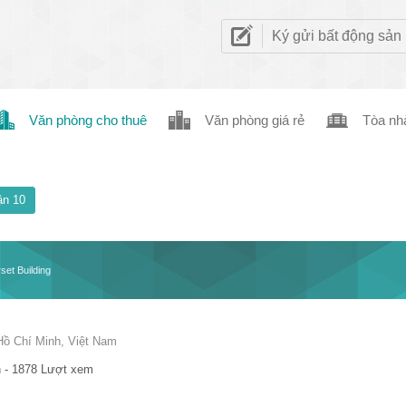
Ký gửi bất động sản
Văn phòng cho thuê
Văn phòng giá rẻ
Tòa nh
n 10
et Building
Hồ Chí Minh, Việt Nam
 - 1878 Lượt xem