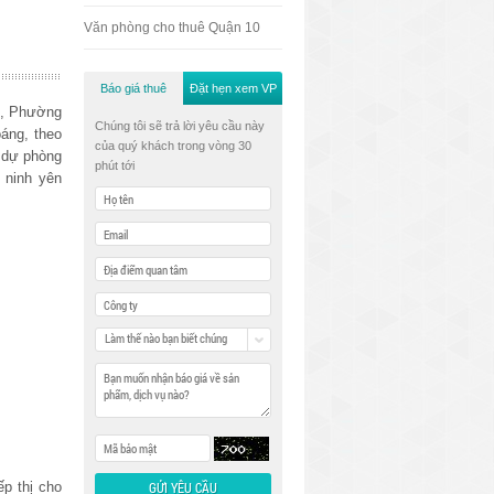
Văn phòng cho thuê Quận 10
Báo giá thuê
Đặt hẹn xem VP
,, Phường
Chúng tôi sẽ trả lời yêu cầu này
oáng, theo
của quý khách trong vòng 30
n dự phòng
phút tới
 ninh yên
Làm thế nào bạn biết chúng
tôi
ếp thị cho