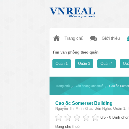
Trang chủ
Giới thiệu
Tìm văn phòng theo quận
Quận 1
Quận 3
Quận 4
Quậ
Trang chủ
Văn phòng cho thuê
Cao ốc Somers
Cao ốc Somerset Building
Nguyễn Thị Minh Khai, Bến Nghé, Quận 1, 
0
/5 -
0
Bình chọn
Đang cho thuê