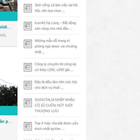
Sinh sống và làm việc tại Hà
Nội, nên lựa chọn ...
Icon40 Hạ Long – Bất động
Tòa nhà Phúc Kim Long Building - Văn phòng cho thuê Quận 1
sản vàng cho nhà đầu ...
inh,
Những mẫu đồ trang trí
phòng ngủ được ưa chuộng
nhất ...
Công ty chuyên thi công ép
cừ thép c200, u200 giá ...
Đâu là điều làm nên sức hút
cho dịch vụ thuê ...
SOFA ITALIA NHẬP KHẨU
CÓ GÌ CUỐN HÚT GIỚI
THƯỢNG LƯU
Tòa nhà Bảo Việt Tower - Văn phòng cho thuê Quận 1
Top 4 máy rửa bát được yêu
thích nhất tại Kim ...