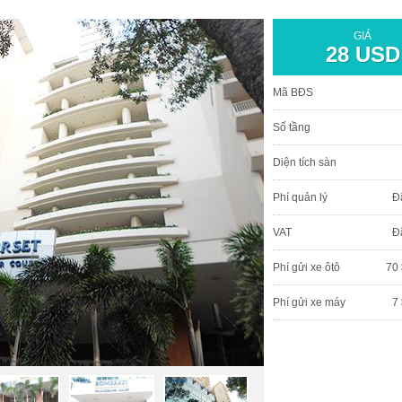
GIÁ
28 USD
Mã BĐS
Số tầng
Diện tích sàn
Phí quản lý
Đ
VAT
Đ
Phí gửi xe ôtô
70 
Phí gửi xe máy
7