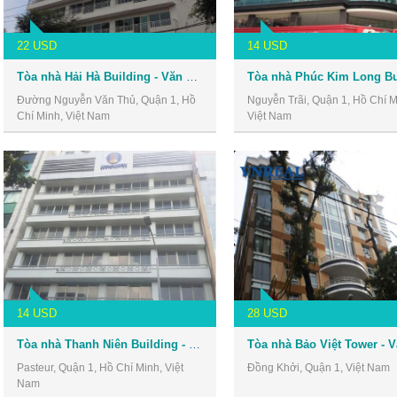
22 USD
14 USD
Tòa nhà Hải Hà Building - Văn phòng cho thuê Quận 1
Đường Nguyễn Văn Thủ, Quận 1, Hồ
Nguyễn Trãi, Quận 1, Hồ Chí M
Chí Minh, Việt Nam
Việt Nam
14 USD
28 USD
Tòa nhà Thanh Niên Building - Văn phòng cho thuê Quận 1
Pasteur, Quận 1, Hồ Chí Minh, Việt
Đồng Khởi, Quận 1, Việt Nam
Nam