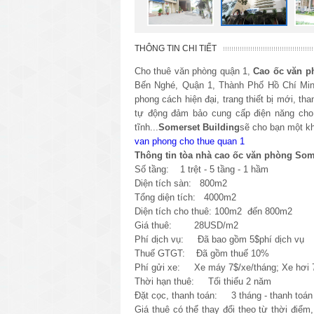
THÔNG TIN CHI TIẾT
Cho thuê văn phòng quận 1,
Cao ốc văn p
Bến Nghé, Quận 1, Thành Phố Hồ Chí Min
phong cách hiện đại, trang thiết bị mới, 
tự động đảm bảo cung cấp điện năng cho 
tĩnh...
Somerset Building
sẽ cho bạn một kh
van phong cho thue quan 1
Thông tin tòa nhà cao ốc văn phòng Som
Số tầng: 1 trệt - 5 tầng - 1 hầm
Diện tích sàn: 800m2
Tổng diện tích: 4000m2
Diện tích cho thuê: 100m2 đến 800m2
Giá thuê: 28USD/m2
Phí dịch vụ: Đã bao gồm 5$phí dịch vụ
Thuế GTGT:
Đã
gồm thuế 10%
Phí gửi xe: Xe máy 7$/xe/tháng; Xe hơi 7
Thời hạn thuê: Tối thiểu 2 năm
Đặt cọc, thanh toán: 3 tháng - thanh toán 
Giá thuê có thể thay đổi theo từ thời điểm