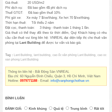
Giá thuê: 20 USD/m2
Phí dịch vụ: Đã bao gồm 4$ phí dịch vụ
Thuế GTGT: Đã bao gồm thuế 10%
Phí gửi xe: Xe máy 7 $/xe/tháng; Xe hơi 70 $/xe/tháng.
Thời hạn thuê: Tối thiểu 2 năm
Đặt cọc, thanh toán: 3 tháng - thanh toán 1 tháng 1 lần.
Giá thuê có thể thay đổi theo từ thời điểm, Quý Khách hàng có nhu
cầu cần thuê vui lòng liên hệ: VNREAL đại diện tiếp thị cho thuê văn
phòng tại
Lant Building
để được tư vấn và báo giá.
Tag :
,
,
,
Lant Building
lant building
cao ốc văn phòng Lant Building
cao oc
van phong Lant Building
Thông tin liên hệ - Bất Động Sản VNREAL
Địa chỉ: 60 Nguyễn Đình Chiểu, Quận 3, Hồ Chí Minh, Việt Nam
Hotline:
0979771188
- Email:
info@vanphongchothue.vn
BÌNH LUẬN
ĐÁNH GIÁ:
Kinh khủng
Quá tệ
Trung bình
Rất tốt