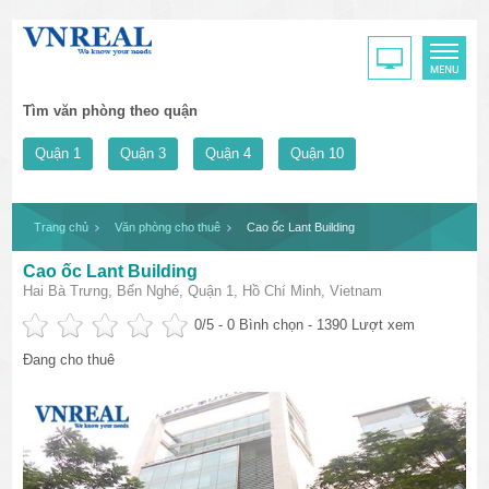
Tìm văn phòng theo quận
Quận 1
Quận 3
Quận 4
Quận 10
Trang chủ
Văn phòng cho thuê
Cao ốc Lant Building
Cao ốc Lant Building
Hai Bà Trưng, Bến Nghé, Quận 1, Hồ Chí Minh, Vietnam
0
/5 -
0
Bình chọn - 1390 Lượt xem
Đang cho thuê