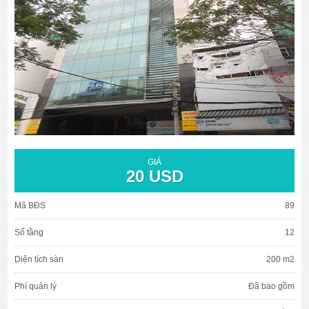
văn phòng cho thuê quận 3
văn phòng quận 1
văn phòng quận 3
cao ốc văn phòng quận 1
cao ốc văn phòng quận 3
GIÁ
20 USD
Mã BĐS
89
Số tầng
12
Diện tích sàn
200 m2
Phí quản lý
Đã bao gồm