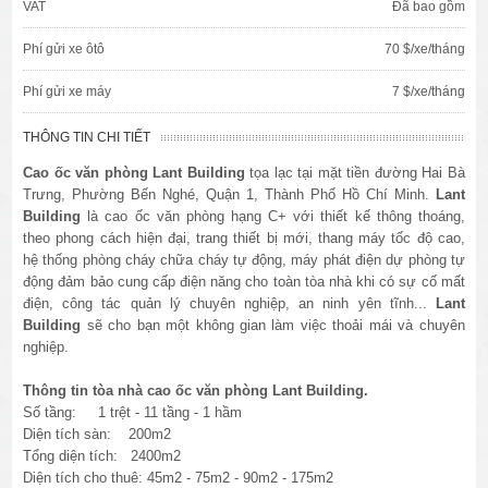
VAT
Đã bao gồm
Phí gửi xe ôtô
70 $/xe/tháng
Phí gửi xe máy
7 $/xe/tháng
THÔNG TIN CHI TIẾT
Cao ốc văn phòng
Lant Building
tọa lạc tại mặt tiền đường
Hai Bà
Trưng
, Phường Bến Nghé
, Quận 1, Thành Phố Hồ Chí Minh.
Lant
Building
là cao ốc văn phòng hạng C+ với thiết kế thông thoáng,
theo phong cách hiện đại, trang thiết bị mới, thang máy tốc độ cao,
hệ thống phòng cháy chữa cháy tự động, máy phát điện dự phòng tự
động đảm bảo cung cấp điện năng cho toàn tòa nhà khi có sự cố mất
điện, công tác quản lý chuyên nghiệp, an ninh yên tĩnh...
Lant
Building
sẽ cho bạn một không gian làm việc thoải mái và chuyên
nghiệp.
Thông tin tòa nhà cao ốc văn phòng Lant Building.
Số tầng: 1 trệt - 11 tầng - 1 hầm
Diện tích sàn: 200m2
Tổng diện tích: 2400m2
Diện tích cho thuê: 45m2 - 75m2 - 90m2 - 175m2