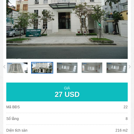
văn phòng cho thuê quận 3
văn phòng quận 1
văn phòng quận 3
cao ốc văn phòng quận 1
cao ốc văn phòng quận 3
GIÁ
27 USD
Mã BĐS
22
Số tầng
8
Diện tích sàn
216 m2