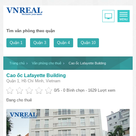
Tìm văn phòng theo quận
Quận 1
Quận 3
Quận 4
Quận 10
Trang chủ
Văn phòng cho thuê
Cao ốc Lafayette Building
Cao ốc Lafayette Building
Quận 1, Hồ Chí Minh, Vietnam
0
/5 -
0
Bình chọn - 1629 Lượt xem
Đang cho thuê