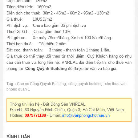
Diện tích sàn: 130m2
Tổng diện tích: 1600m2
Diện tích cho thuê:
30m2 - 45m2 - 60m2 - 95m2 - 130m2
Giá thuê: 10USD/m2
Phí dịch vụ: Chưa bao gồm 3$ phí dịch vụ
Thuế GTGT: Chưa
gồm thuế 10%
Phí gửi xe: Xe máy 7$/xe/tháng; Xe hơi 100 $/xe/tháng.
Thời hạn thuê: Tối thiểu 2 năm
Đặt cọc, thanh toán: 3 tháng - thanh toán 1 tháng 1 lần.
Giá thuê có thể thay đổi theo từ thời điểm, Quý Khách hàng có nhu
cầu cần thuê vui lòng liên hệ: VNREAL đại diện tiếp thị cho thuê văn
phòng tại
Cống Quỳnh Building
để được tư vấn và báo giá.
Tag :
,
,
Cao oc Cống Quỳnh Building
cống quỳnh building
cho thue van
phong quan 1
Thông tin liên hệ - Bất Động Sản VNREAL
Địa chỉ: 60 Nguyễn Đình Chiểu, Quận 3, Hồ Chí Minh, Việt Nam
Hotline:
0979771188
- Email:
info@vanphongchothue.vn
BÌNH LUẬN