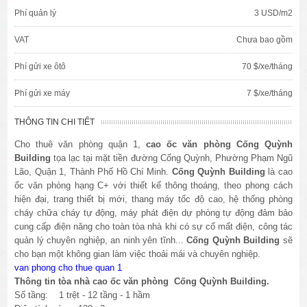
Phí quản lý
3 USD/m2
VAT
Chưa bao gồm
Phí gửi xe ôtô
70 $/xe/tháng
Phí gửi xe máy
7 $/xe/tháng
THÔNG TIN CHI TIẾT
Cho thuê văn phòng quận 1,
c
ao ốc văn phòng
Cống Quỳnh
Building
tọa lạc tại mặt tiền đường Cống Quỳnh, Phường Phạm Ngũ
Lão, Quận 1, Thành Phố Hồ Chí Minh.
Cống Quỳnh Building
là cao
ốc văn phòng hạng C+ với thiết kế thông thoáng, theo phong cách
hiện đại, trang thiết bị mới, thang máy tốc độ cao, hệ thống phòng
cháy chữa cháy tự động, máy phát điện dự phòng tự động đảm bảo
cung cấp điện năng cho toàn tòa nhà khi có sự cố mất điện, công tác
quản lý chuyên nghiệp, an ninh yên tĩnh...
Cống Quỳnh Building
sẽ
cho bạn một không gian làm việc thoải mái và chuyên nghiệp.
van phong cho thue quan 1
Thông tin tòa nhà cao ốc văn phòng
Cống Quỳnh Building
.
Số tầng: 1 trệt - 12 tầng - 1 hầm