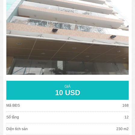
văn phòng cho thuê quận 3
văn phòng quận 1
văn phòng quận 3
cao ốc văn phòng quận 1
cao ốc văn phòng quận 3
GIÁ
10 USD
Mã BĐS
168
Số tầng
12
Diện tích sàn
230 m2