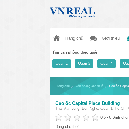
Trang chủ
Giới thiệu
Tìm văn phòng theo quận
Quận 1
Quận 3
Quận 4
Quậ
Trang chủ
Văn phòng cho thuê
Cao ốc Capital
Cao ốc Capital Place Building
Thái Văn Lung, Bến Nghé, Quận 1, Hồ Chí 
0
/5 -
0
Bình chọn
Đang cho thuê