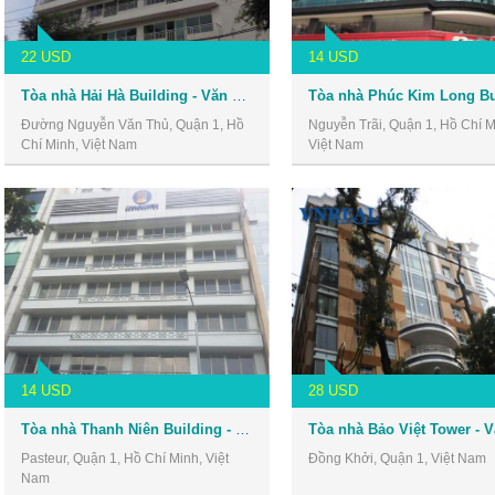
22 USD
14 USD
Tòa nhà Hải Hà Building - Văn phòng cho thuê Quận 1
Đường Nguyễn Văn Thủ, Quận 1, Hồ
Nguyễn Trãi, Quận 1, Hồ Chí M
Chí Minh, Việt Nam
Việt Nam
14 USD
28 USD
Tòa nhà Thanh Niên Building - Văn phòng cho thuê Quận 1
Pasteur, Quận 1, Hồ Chí Minh, Việt
Đồng Khởi, Quận 1, Việt Nam
Nam