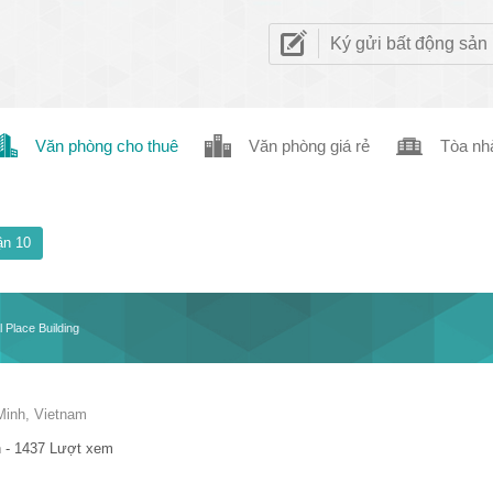
Ký gửi bất động sản
Văn phòng cho thuê
Văn phòng giá rẻ
Tòa nh
n 10
 Place Building
Minh, Vietnam
 - 1437 Lượt xem