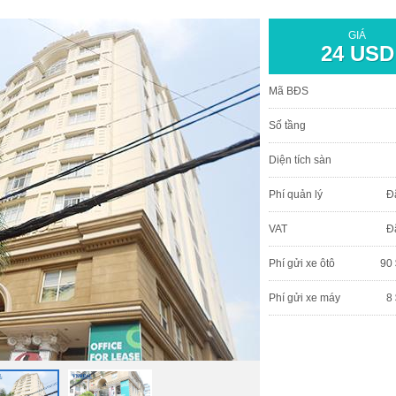
GIÁ
24 USD
Mã BĐS
Số tầng
Diện tích sàn
Phí quản lý
Đ
VAT
Đ
Phí gửi xe ôtô
90 
Phí gửi xe máy
8