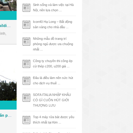
Sinh sống và làm việc tại Hà
Nội, nên lựa chọn ...
Icon40 Hạ Long – Bất động
Tòa nhà Phúc Kim Long Building - Văn phòng cho thuê Quận 1
sản vàng cho nhà đầu ...
inh,
Những mẫu đồ trang trí
phòng ngủ được ưa chuộng
nhất ...
Công ty chuyên thi công ép
cừ thép c200, u200 giá ...
Đâu là điều làm nên sức hút
cho dịch vụ thuê ...
SOFA ITALIA NHẬP KHẨU
CÓ GÌ CUỐN HÚT GIỚI
THƯỢNG LƯU
Tòa nhà Bảo Việt Tower - Văn phòng cho thuê Quận 1
Top 4 máy rửa bát được yêu
thích nhất tại Kim ...