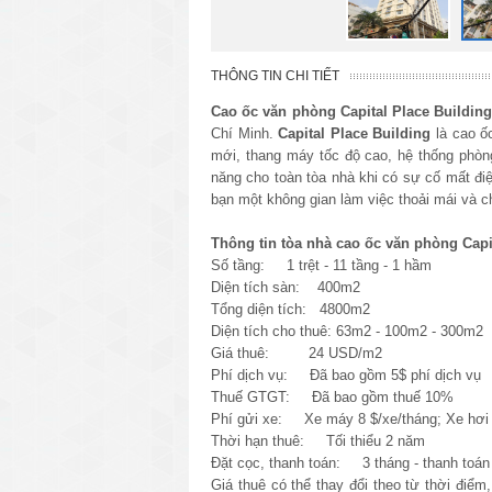
THÔNG TIN CHI TIẾT
Cao ốc văn phòng
Capital Place Buildin
Chí Minh.
Capital Place Building
là cao ốc
mới, thang máy tốc độ cao, hệ thống phò
năng cho toàn tòa nhà khi có sự cố mất điệ
bạn một không gian làm việc thoải mái và c
Thông tin tòa nhà cao ốc văn phòng Capit
Số tầng: 1 trệt - 11 tầng - 1 hầm
Diện tích sàn: 400m2
Tổng diện tích: 4800m2
Diện tích cho thuê: 63m2 - 100m2 - 300m2
Giá thuê: 24 USD/m2
Phí dịch vụ: Đã bao gồm 5$ phí dịch vụ
Thuế GTGT: Đã bao gồm thuế 10%
Phí gửi xe: Xe máy 8 $/xe/tháng; Xe hơi 
Thời hạn thuê: Tối thiểu 2 năm
Đặt cọc, thanh toán: 3 tháng - thanh toán 
Giá thuê có thể thay đổi theo từ thời điểm