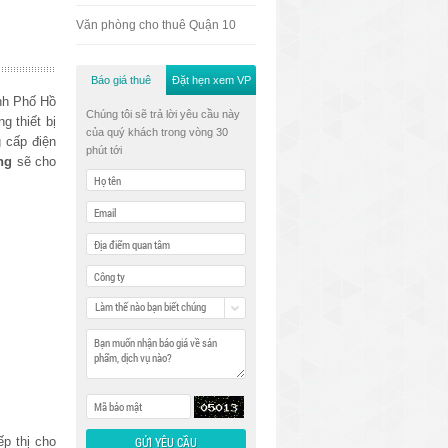
Văn phòng cho thuê Quận 10
Báo giá thuê
Đặt hẹn xem VP
nh Phố Hồ
Chúng tôi sẽ trả lời yêu cầu này
g thiết bị
của quý khách trong vòng 30
 cấp điện
phút tới
ng
sẽ cho
Làm thế nào bạn biết chúng
tôi
ếp thị cho