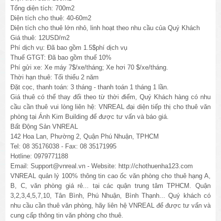
Tổng diện tích: 700m2
Diện tích cho thuê: 40-60m2
Diện tích cho thuê lớn nhỏ, linh hoạt theo nhu cầu của Quý Khách
Giá thuê: 12USD/m2
Phí dịch vụ: Đã bao gồm 1.5$phí dịch vụ
Thuế GTGT:
Đã
bao gồm thuế 10%
Phí gửi xe: Xe máy 7$/xe/tháng; Xe hơi 70 $/xe/tháng.
Thời hạn thuê: Tối thiểu 2 năm
Đặt cọc, thanh toán: 3 tháng - thanh toán 1 tháng 1 lần.
Giá thuê có thể thay đổi theo từ thời điểm, Quý Khách hàng có nhu
cầu cần thuê vui lòng liên hệ: VNREAL đại diện tiếp thị cho thuê văn
phòng tại Ánh Kim Building để được tư vấn và báo giá.
Bất Động Sản VNREAL
142 Hoa Lan, Phường 2, Quận Phú Nhuận, TPHCM
Tel: 08 35176038 - Fax: 08 35171995
Hotline: 0979771188
Email: Support@vnreal.vn - Website: http://chothuenha123.com
VNREAL quản lý 100% thông tin cao ốc văn phòng cho thuê hạng A,
B, C, văn phòng giá rẻ... tại các quận trung tâm TPHCM. Quận
3,2,3,4,5,7,10, Tân Bình, Phú Nhuận, Bình Thạnh... Quý khách có
nhu cầu cần thuê văn phòng, hãy liên hệ VNREAL để được tư vấn và
cung cấp thông tin văn phòng cho thuê.