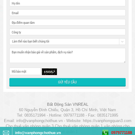
Làm thế nào bạn biết chúng tôi
Bất Động Sản VNREAL
60 Nguyễn Đình Chiểu, Quận 3, Hồ Chí Minh, Việt Nam
Tel: 0835171994 - Hotline: 0979771188 - Fax: 0835171995
Email:
info@vanphongchothue.vn
- Website:
https://vanphongquan3.com
Cho thuê văn phòng quận 3
Cho thuê văn phòng quận 1
văn phòng cho
thuê quận 1
0979771188
info@vanphongchothue.vn