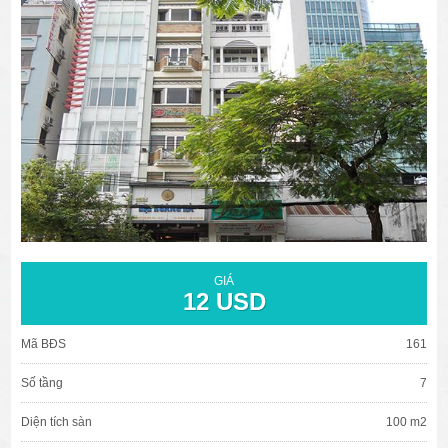
văn phòng cho thuê quận 3
văn phòng quận 1
văn phòng quận 3
cao ốc văn phòng quận 1
cao ốc văn phòng quận 3
GIÁ
12 USD
Mã BĐS
161
Số tầng
7
Diện tích sàn
100 m2