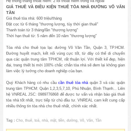
Hệ thống thang thoát hiểm: 2 lối thoát hiểm trong và ngoài
GIÁ THUÊ VÀ ĐIỀU KIỆN THUÊ TÒA NHÀ ĐƯỜNG VÕ VĂN
TẦN
Giá thuê tòa nhà: 600 triệu/tháng
Đặt cọc từ 6 tháng "thương lượng, tùy thời gian thuê"
Thanh toán từ 3 tháng/lần "thương lượng"
Thời hạn thuê từ: 5 năm đến 10 năm "thương lượng"
Tòa nhà cho thuê tọa lạc đường Võ Văn Tần, Quận 3, TP.HCM.
Đường huyết mạch, kết nối vùng cực tốt, từ đây có thể di chuyển
qua các quận trung tâm TPHCM, rất thuận lợi. Với thiết kế đẹp, hiện
đại, trang thiết bị mới 100% chắc chắn tòa nhà sẽ đem lại không gian
làm việc lý tưởng cho doanh nghiệp của bạn.
Quý Khách hàng có nhu cầu
cần thuê tòa nhà
quận 3 và các quận
trung tâm TPHCM: Quận 1,2,3,5,7,10, Phú Nhuận, Bình Thạnh... Liên
hệ VNREAL JSC: 0989776868 để được tư vấn và nhận báo giá thuê
tòa nhà tốt nhất, trực tiếp từ chủ đầu tư. VNREAL cam kết cung cấp
nhiều thông tin tòa nhà cho thuê nhất, chính xác nhất.
Tag :
,
,
,
,
,
,
,
,
,
Cho
thuê
toà
nhà
mặt
tiền
đường
Võ
Văn
Tần