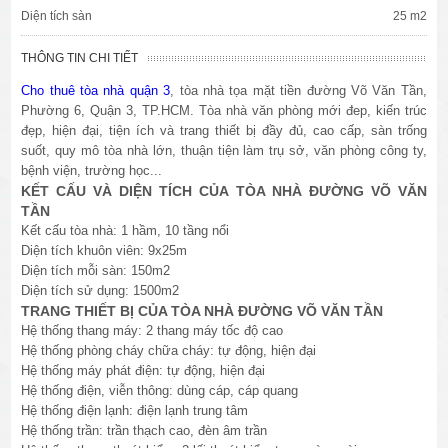
Diện tích sàn
25 m2
THÔNG TIN CHI TIẾT
Cho thuê tòa nhà quận 3
, tòa nhà tọa mặt tiền đường Võ Văn Tần,
Phường 6, Quận 3, TP.HCM. Tòa nhà văn phòng mới đep, kiến trúc
đẹp, hiện đại, tiện ích và trang thiết bị đầy đủ, cao cấp, sàn trống
suốt, quy mô tòa nhà lớn, thuận tiện làm trụ sở, văn phòng công ty,
bệnh viện, trường học...
KẾT CẤU VÀ DIỆN TÍCH CỦA TÒA NHÀ ĐƯỜNG VÕ VĂN
TẦN
Kết cấu tòa nhà: 1 hầm, 10 tầng nổi
Diện tích khuôn viên: 9x25m
Diện tích mỗi sàn: 150m2
Diện tích sử dụng: 1500m2
TRANG THIẾT BỊ CỦA TÒA NHÀ ĐƯỜNG VÕ VĂN TẦN
Hệ thống thang máy: 2 thang máy tốc độ cao
Hệ thống phòng cháy chữa cháy: tự động, hiện đại
Hệ thống máy phát điện: tự động, hiện đại
Hệ thống điện, viễn thông: dùng cáp, cáp quang
Hệ thống điện lạnh: điện lạnh trung tâm
Hệ thống trần: trần thạch cao, đèn âm trần