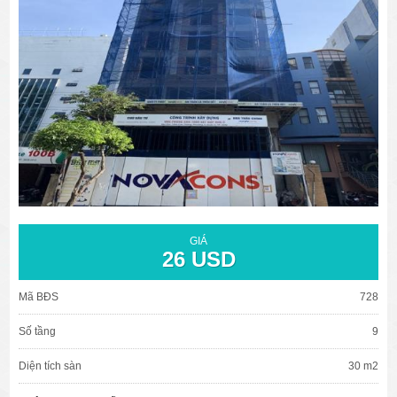
văn phòng cho thuê quận 3
văn phòng quận 1
văn phòng quận 3
cao ốc văn phòng quận 1
cao ốc văn phòng quận 3
GIÁ
26 USD
Mã BĐS
728
Số tầng
9
Diện tích sàn
30 m2