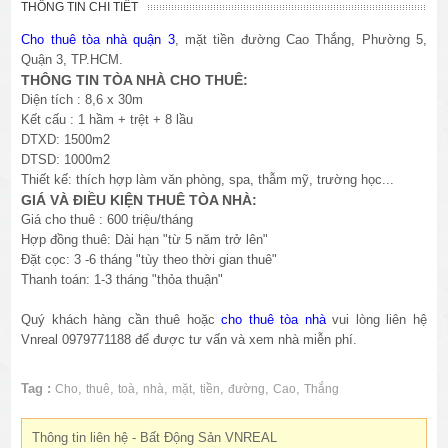
THÔNG TIN CHI TIẾT
Cho thuê tòa nhà quận 3
, mặt tiền đường Cao Thắng, Phường 5,
Quận 3, TP.HCM.
THÔNG TIN TÒA NHÀ CHO THUÊ:
Diện tích : 8,6 x 30m
Kết cấu : 1 hầm + trệt + 8 lầu
DTXD: 1500m2
DTSD: 1000m2
Thiết kế: thích hợp làm văn phòng, spa, thẫm mỹ, trường học...
GIÁ VÀ ĐIỀU KIỆN THUÊ TÒA NHÀ:
Giá cho thuê : 600 triệu/tháng
Hợp đồng thuê: Dài hạn "từ 5 năm trở lên"
Đặt cọc: 3 -6 tháng "tùy theo thời gian thuê"
Thanh toán: 1-3 tháng "thỏa thuận"
Quý khách hàng cần thuê hoặc
cho thuê tòa nhà
vui lòng liên hệ
Vnreal 0979771188 để được tư vấn và xem nhà miễn phí.
Tag :
,
,
,
,
,
,
,
,
Cho
thuê
toà
nhà
mặt
tiền
đường
Cao
Thắng
Thông tin liên hệ - Bất Động Sản VNREAL