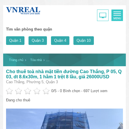
Tìm văn phòng theo quận
Quận 1
Quận 3
Quận 4
Quận 10
Trang chủ
Tòa nhà
Cho thuê toà nhà mặt tiền đường Cao Thắng, P 05, Q 03, 
Cho thuê toà nhà mặt tiền đường Cao Thắng, P 05, Q
03, dt 8.6x30m, 1 hầm 1 trệt 8 lầu, giá 26000USD
Cao Thắng, Phường 5, Quận 3
0
/5 -
0
Bình chọn - 697 Lượt xem
Đang cho thuê