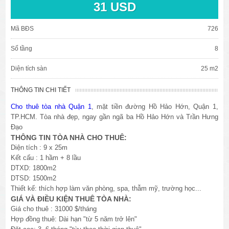
31 USD
Mã BĐS
726
Số tầng
8
Diện tích sàn
25 m2
THÔNG TIN CHI TIẾT
Cho thuê tòa nhà Quận 1
, mặt tiền đường Hồ Hảo Hớn, Quận 1,
TP.HCM. Tòa nhà đẹp, ngay gần ngã ba Hồ Hảo Hớn và Trần Hưng
Đạo
THÔNG TIN TÒA NHÀ CHO THUÊ:
Diện tích : 9 x 25m
Kết cấu : 1 hầm + 8 lầu
DTXD: 1800m2
DTSD: 1500m2
Thiết kế: thích hợp làm văn phòng, spa, thẫm mỹ, trường học...
GIÁ VÀ ĐIỀU KIỆN THUÊ TÒA NHÀ:
Giá cho thuê : 31000 $/tháng
Hợp đồng thuê: Dài hạn "từ 5 năm trở lên"