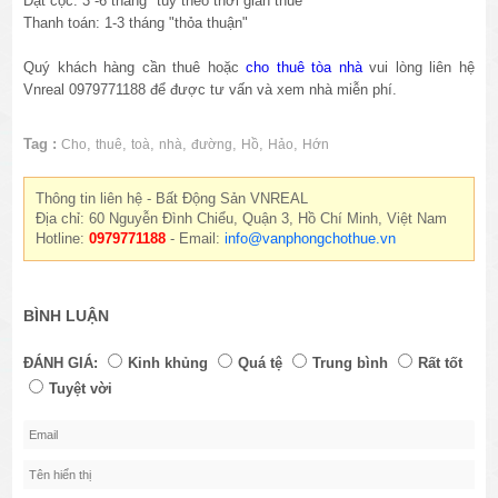
Đặt cọc: 3 -6 tháng "tùy theo thời gian thuê"
Thanh toán: 1-3 tháng "thỏa thuận"
Quý khách hàng cần thuê hoặc
cho thuê tòa nhà
vui lòng liên hệ
Vnreal 0979771188 để được tư vấn và xem nhà miễn phí.
Tag :
,
,
,
,
,
,
,
Cho
thuê
toà
nhà
đường
Hồ
Hảo
Hớn
Thông tin liên hệ - Bất Động Sản VNREAL
Địa chỉ: 60 Nguyễn Đình Chiểu, Quận 3, Hồ Chí Minh, Việt Nam
Hotline:
0979771188
- Email:
info@vanphongchothue.vn
BÌNH LUẬN
ĐÁNH GIÁ:
Kinh khủng
Quá tệ
Trung bình
Rất tốt
Tuyệt vời