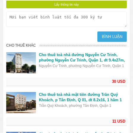
CHO THUÊ KHÁC
Cho thuê toà nhà đường Nguyễn Cư Trinh,
phường Nguyễn Cư Trinh, Quận 1, dt 9.4x27m,
1 hầm 1 trệt 7 lầu, giá 30000USD
Nguyễn Cư Trinh, phường Nguyễn Cư Trinh, Quận 1
30 USD
Cho thuê toà nhà mặt tiền đường Trần Quý
Khoách, p Tân Định, Q 01, dt 8.2x16, 1 hầm 1
trệt 1 lửng 3 lầu sân thượng, giá 11000$
Trần Quý Khoách, phường Tân Định, Quận 1
11 USD