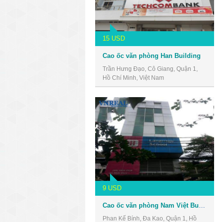
15 USD
Cao ốc văn phòng Han Building
Trần Hưng Đạo, Cô Giang, Quận 1,
Hồ Chí Minh, Việt Nam
9 USD
Cao ốc văn phòng Nam Việt Building
Phan Kế Bính, Đa Kao, Quận 1, Hồ