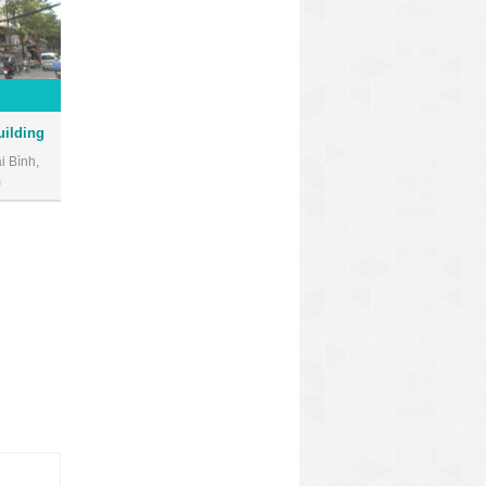
uilding
 Bình,
m