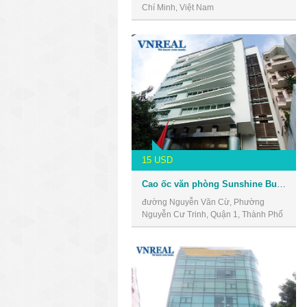
Chí Minh, Việt Nam
15 USD
Cao ốc văn phòng Sunshine Building
đường Nguyễn Văn Cừ, Phường
Nguyễn Cư Trinh, Quận 1, Thành Phố
Hồ Chí Minh