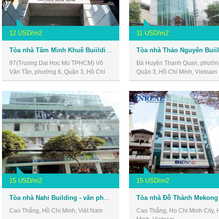
12 USD/m2
11 USD/m2
Tòa nhà Tâm Minh Khuê Buiilding - văn phòng giá rẻ quận 3
97(Truong Dai Hoc Mo TPHCM) Võ
Bà Huyện Thanh Quan, phườn
Văn Tần, phường 6, Quận 3, Hồ Chí
Quận 3, Hồ Chí Minh, Vietnam
Minh, Vietnam
15 USD/m2
15 USD/m2
Tòa nhà Nahi Building - văn phòng giá rẻ quận 3
Cao Thắng, Hồ Chí Minh, Việt Nam
Cao Thắng, Ho Chi Minh City, 