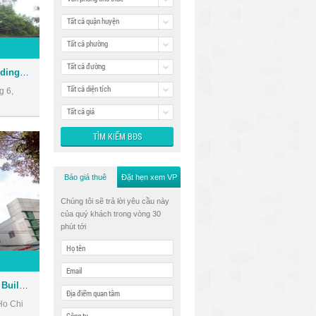
Tất cả quận huyện
Tất cả phường
Tất cả đường
Tòa nhà Thảo Nguyên Buiilding - văn phòng giá rẻ quận 3
Tất cả diện tích
g 6,
Tất cả giá
Báo giá thuê
Đặt hẹn xem VP
Chúng tôi sẽ trả lời yêu cầu này
của quý khách trong vòng 30
phút tới
Tòa nhà Đỗ Thành Mekong Building - văn phòng giá rẻ quận 3
Ho Chi