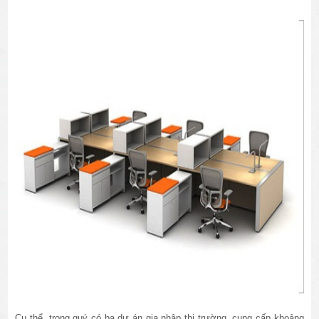
Cụ thể, trong quý có ba dự án gia nhập thị trường, cung cấp khoảng