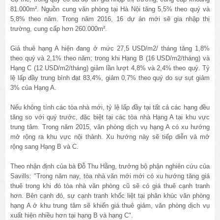
81.000m². Nguồn cung văn phòng tại Hà Nội tăng 5,5% theo quý và
5,8% theo năm. Trong năm 2016, 16 dự án mới sẽ gia nhập thị
trường, cung cấp hơn 260.000m².
Giá thuê hạng A hiện đang ở mức 27,5 USD/m2/ tháng tăng 1,8%
theo quý và 2,1% theo năm; trong khi Hạng B (16 USD/m2/tháng) và
Hạng C (12 USD/m2/tháng) giảm lần lượt 4,8% và 2,4% theo quý. Tỷ
lệ lấp đầy trung bình đạt 83,4%, giảm 0,7% theo quý do sự sụt giảm
3% của Hạng A.
Nếu không tính các tòa nhà mới, tỷ lệ lấp đầy tại tất cả các hạng đều
tăng so với quý trước, đặc biệt tại các tòa nhà Hạng A tại khu vực
trung tâm. Trong năm 2015, văn phòng dịch vụ hạng A có xu hướng
mở rộng ra khu vực nội thành. Xu hướng này sẽ tiếp diễn và mở
rộng sang Hạng B và C.
Theo nhận định của bà Đỗ Thu Hằng, trưởng bộ phận nghiên cứu của
Savills: "Trong năm nay, tòa nhà văn mới mới có xu hướng tăng giá
thuê trong khi đó tòa nhà văn phòng cũ sẽ có giá thuê cạnh tranh
hơn. Bên cạnh đó, sự cạnh tranh khốc liệt tại phân khúc văn phòng
hạng A ở khu trung tâm sẽ khiến giá thuê giảm, văn phòng dịch vụ
xuất hiện nhiều hơn tại hạng B và hạng C".