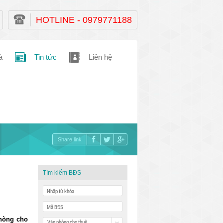
HOTLINE - 0979771188
à
Tin tức
Liên hệ
Share link
Tìm kiếm BĐS
phòng cho
Văn phòng cho thuê