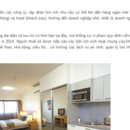
n các công ty, tập đoàn lớn với nhu cầu có thể lên đến hàng ngàn mét 
n phòng) và hotel (khách sạn), hướng đến doanh nghiệp nhỏ, nhất là doanh n
.
 đại diện và lưu trú có thời hạn tại đây, mà không sợ vi phạm quy định cấ
 ở 2014. Người thuê sẽ được tiếp cận các tiện ích sinh hoạt chung của kh
hể thao, nhà hàng, siêu thị... và hưởng các dịch vụ an ninh, quản lý tòa 