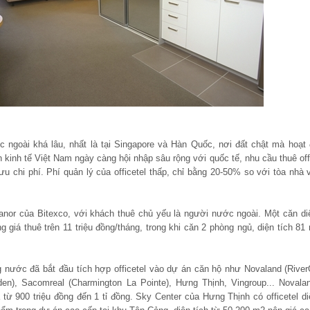
c ngoài khá lâu, nhất là tại Singapore và Hàn Quốc, nơi đất chật mà hoạt
ền kinh tế Việt Nam ngày càng hội nhập sâu rộng với quốc tế, nhu cầu thuê off
u chi phí. Phí quản lý của officetel thấp, chỉ bằng 20-50% so với tòa nhà
 Manor của Bitexco, với khách thuê chủ yếu là người nước ngoài. Một căn di
giá thuê trên 11 triệu đồng/tháng, trong khi căn 2 phòng ngủ, diện tích 81
ng nước đã bắt đầu tích hợp officetel vào dự án căn hộ như Novaland (Rive
den), Sacomreal (Charmington La Pointe), Hưng Thịnh, Vingroup... Novala
 từ 900 triệu đồng đến 1 tỉ đồng. Sky Center của Hưng Thịnh có officetel di