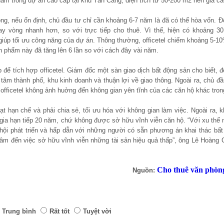
ẩm trong dự án cao cấp tại khu Tân Cảng, diện tích từ 50-200 m2 nên giá c
ồng, nếu ổn định, chủ đầu tư chỉ cần khoảng 6-7 năm là đã có thể hòa vốn. Đ
quay vòng nhanh hơn, so với trực tiếp cho thuê. Vì thế, hiện có khoảng 3
giúp tối ưu công năng của dự án. Thông thường, officetel chiếm khoảng 5-1
ản phẩm này đã tăng lên 6 lần so với cách đây vài năm.
ể tích hợp officetel. Giám đốc một sàn giao dịch bất động sản cho biết, đ
ng tâm thành phố, khu kinh doanh và thuận lợi về giao thông. Ngoài ra, chủ đ
 officetel không ảnh huởng đến không gian yên tĩnh của các căn hộ khác tron
oạt hạn chế và phải chia sẻ, tối ưu hóa với không gian làm việc. Ngoài ra,
gia hạn tiếp 20 năm, chứ không được sở hữu vĩnh viễn căn hộ. “Với xu thế
ơ hội phát triển và hấp dẫn với những người có sẵn phương án khai thác bấ
tâm đến việc sở hữu vĩnh viễn những tài sản hiệu quả thấp”, ông Lê Hoàng
Cho thuê văn phòn
Nguồn:
Trung bình
Rất tốt
Tuyệt vời