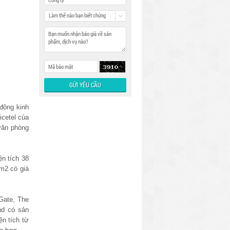
Làm thế nào bạn biết chúng
tôi
 động kinh
icetel của
 văn phòng
ện tích 38
 m2 có giá
rGate, The
nd có sản
ện tích từ