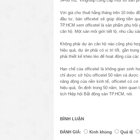
34-60 m2. Vingroup cung cấp một số sản ph
Với giá cho thuê hằng tháng trên 10 triệu đ
đầu tư, bán officetel sẽ giúp dòng tiền 
TP.HCM xem officetel là sản phẩm phụ trội 
căn hộ. Một sàn môi giới tiết lộ, nhu cầu s
Không phải dự án căn hộ nào cũng phù hợp đ
hiệu quả, dự án phải có vị trí tốt, gần tru
phải thiết kế khéo léo để hoạt động của các
Hạn chế của officetel là không gian sinh h
chỉ được sở hữu officetel 50 năm và được 
năng động của nền kinh tế, officetel có c
hiệu quả, ổn định trong 50 năm, kém quan 
tịch Hiệp hội Bất động sản TP.HCM, nói.
BÌNH LUẬN
ĐÁNH GIÁ:
Kinh khủng
Quá tệ