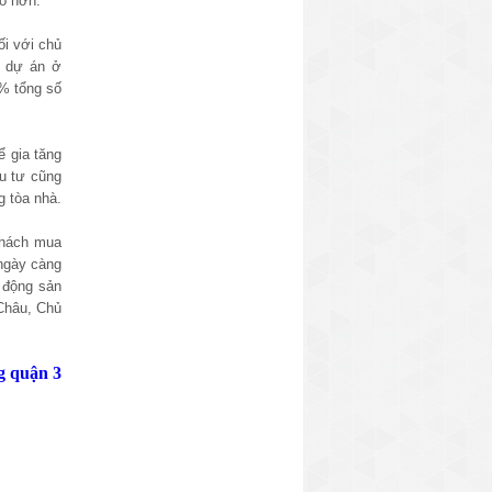
ao hơn.
ối với chủ
0 dự án ở
0% tổng số
ể gia tăng
ầu tư cũng
g tòa nhà.
 khách mua
 ngày càng
t động sản
 Châu, Chủ
g quận 3