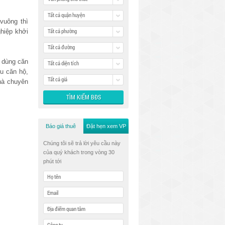
Tất cả quận huyện
vuông thì
Tất cả phường
ghiệp khởi
Tất cả đường
m dùng căn
Tất cả diện tích
u căn hộ,
Tất cả giá
nhà chuyên
Báo giá thuê
Đặt hẹn xem VP
Chúng tôi sẽ trả lời yêu cầu này
của quý khách trong vòng 30
phút tới