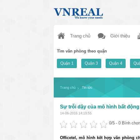
Trang chủ
Giới thiệu
Tìm văn phòng theo quận
Quận 1
Quận 3
Quận 4
Quậ
Trang chủ
Tin tức
Sự trỗi dậy của mô hình bất động 
14-06-2016 14:19:55
0
/5 -
0
Bình chọn
Officetel, mô hình kết hợp văn phòng c