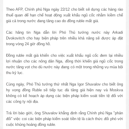
Theo AFP, Chính phủ Nga ngày 22/12 cho biết sẽ dựng các hàng rào
thuế quan để hạn chế hoạt động xuất khẩu ngũ cốc nhằm kiềm chế
giá cả trong nước đang tăng cao do đồng ruble mất giá.
Các hãng tin Nga dẫn lời Phó Thủ tướng nước này Arkadi
Dvokovitch cho hay biện pháp trên nhiều khả năng sẽ được áp đặt
trong vòng 24 giờ đồng hồ.
Đồng ruble mất giá khiến cho việc xuất khẩu ngũ cốc đem lại nhiều
lợi nhuận cho các nông dân Nga, đồng thời khiến giá ngũ cốc trong
nước tăng vọt cho dù nước này đang có một trong những vụ mùa bội
thu kỷ lục.
Cùng ngày, Phó Thủ tướng thứ nhất Nga Igor Shuvalov cho biết ông
hy vọng đồng Ruble sẽ tiếp tục đà tăng giá hiện nay và Moskva
không có kế hoạch áp dụng các biện pháp kiểm soát tiền tệ đối với
các công ty nội địa.
Trả lời báo giới, ông Shuvalov khẳng định rằng Chính phủ Nga "phản
đối" việc coi các biện pháp kiểm soát tiền tệ là cách thức đối phó với
cuộc khủng hoảng đồng ruble.