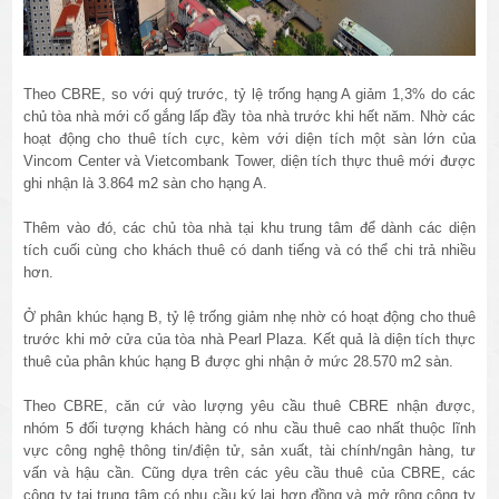
Theo CBRE, so với quý trước, tỷ lệ trống hạng A giảm 1,3% do các
chủ tòa nhà mới cố gắng lấp đầy tòa nhà trước khi hết năm. Nhờ các
hoạt động cho thuê tích cực, kèm với diện tích một sàn lớn của
Vincom Center và Vietcombank Tower, diện tích thực thuê mới được
ghi nhận là 3.864 m2 sàn cho hạng A.
Thêm vào đó, các chủ tòa nhà tại khu trung tâm để dành các diện
tích cuối cùng cho khách thuê có danh tiếng và có thể chi trả nhiều
hơn.
Ở phân khúc hạng B, tỷ lệ trống giảm nhẹ nhờ có hoạt động cho thuê
trước khi mở cửa của tòa nhà Pearl Plaza. Kết quả là diện tích thực
thuê của phân khúc hạng B được ghi nhận ở mức 28.570 m2 sàn.
Theo CBRE, căn cứ vào lượng yêu cầu thuê CBRE nhận được,
nhóm 5 đối tượng khách hàng có nhu cầu thuê cao nhất thuộc lĩnh
vực công nghệ thông tin/điện tử, sản xuất, tài chính/ngân hàng, tư
vấn và hậu cần. Cũng dựa trên các yêu cầu thuê của CBRE, các
công ty tại trung tâm có nhu cầu ký lại hợp đồng và mở rộng công ty