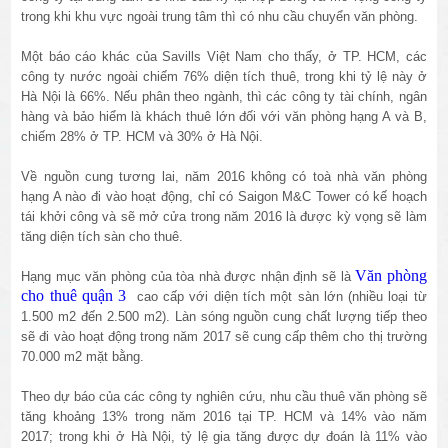
trong khi khu vực ngoài trung tâm thì có nhu cầu chuyển văn phòng.
Một báo cáo khác của Savills Việt Nam cho thấy, ở TP. HCM, các
công ty nước ngoài chiếm 76% diện tích thuê, trong khi tỷ lệ này ở
Hà Nội là 66%. Nếu phân theo ngành, thì các công ty tài chính, ngân
hàng và bảo hiểm là khách thuê lớn đối với văn phòng hạng A và B,
chiếm 28% ở TP. HCM và 30% ở Hà Nội.
Về nguồn cung tương lai, năm 2016 không có toà nhà văn phòng
hạng A nào đi vào hoạt động, chỉ có Saigon M&C Tower có kế hoạch
tái khởi công và sẽ mở cửa trong năm 2016 là được kỳ vọng sẽ làm
tăng diện tích sàn cho thuê.
Văn phòng
Hạng mục văn phòng của tòa nhà được nhận định sẽ là
cho thuê quận 3
cao cấp với diện tích một sàn lớn (nhiều loại từ
1.500 m2 đến 2.500 m2). Làn sóng nguồn cung chất lượng tiếp theo
sẽ đi vào hoạt động trong năm 2017 sẽ cung cấp thêm cho thị trường
70.000 m2 mặt bằng.
Theo dự báo của các công ty nghiên cứu, nhu cầu thuê văn phòng sẽ
tăng khoảng 13% trong năm 2016 tại TP. HCM và 14% vào năm
2017; trong khi ở Hà Nội, tỷ lệ gia tăng được dự đoán là 11% vào