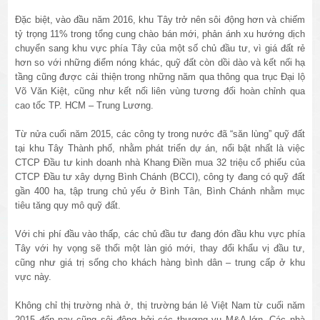
Đặc biệt, vào đầu năm 2016, khu Tây trở nên sôi động hơn và chiếm
tỷ trọng 11% trong tổng cung chào bán mới, phản ánh xu hướng dịch
chuyển sang khu vực phía Tây của một số chủ đầu tư, vì giá đất rẻ
hơn so với những điểm nóng khác, quỹ đất còn dồi dào và kết nối hạ
tầng cũng được cải thiện trong những năm qua thông qua trục Đại lộ
Võ Văn Kiệt, cũng như kết nối liên vùng tương đối hoàn chỉnh qua
cao tốc TP. HCM – Trung Lương.
Từ nửa cuối năm 2015, các công ty trong nước đã “săn lùng” quỹ đất
tại khu Tây Thành phố, nhằm phát triển dự án, nổi bật nhất là việc
CTCP Đầu tư kinh doanh nhà Khang Điền mua 32 triệu cổ phiếu của
CTCP Đầu tư xây dựng Bình Chánh (BCCI), công ty đang có quỹ đất
gần 400 ha, tập trung chủ yếu ở Bình Tân, Bình Chánh nhằm mục
tiêu tăng quy mô quỹ đất.
Với chi phí đầu vào thấp, các chủ đầu tư đang đón đầu khu vực phía
Tây với hy vọng sẽ thổi một làn gió mới, thay đổi khẩu vị đầu tư,
cũng như giá trị sống cho khách hàng bình dân – trung cấp ở khu
vực này.
Không chỉ thị trường nhà ở, thị trường bán lẻ Việt Nam từ cuối năm
2015 đến nay cũng sôi động bởi các thương vụ M&A lớn. Các nhà