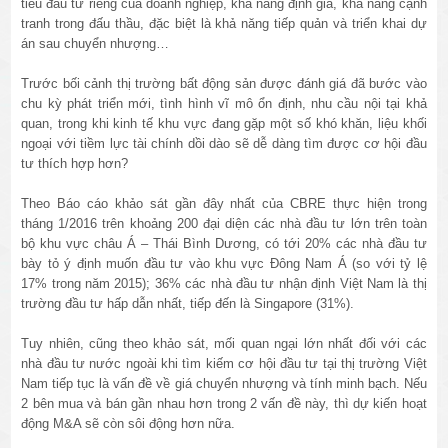
tiêu đầu tư riêng của doanh nghiệp, khả năng định giá, khả năng cạnh
tranh trong đấu thầu, đặc biệt là khả năng tiếp quản và triển khai dự
án sau chuyển nhượng…
Trước bối cảnh thị trường bất động sản được đánh giá đã bước vào
chu kỳ phát triển mới, tình hình vĩ mô ổn định, nhu cầu nội tại khả
quan, trong khi kinh tế khu vực đang gặp một số khó khăn, liệu khối
ngoại với tiềm lực tài chính dồi dào sẽ dễ dàng tìm được cơ hội đầu
tư thích hợp hơn?
Theo Báo cáo khảo sát gần đây nhất của CBRE thực hiện trong
tháng 1/2016 trên khoảng 200 đại diện các nhà đầu tư lớn trên toàn
bộ khu vực châu Á – Thái Bình Dương, có tới 20% các nhà đầu tư
bày tỏ ý định muốn đầu tư vào khu vực Đông Nam Á (so với tỷ lệ
17% trong năm 2015); 36% các nhà đầu tư nhận định Việt Nam là thị
trường đầu tư hấp dẫn nhất, tiếp đến là Singapore (31%).
Tuy nhiên, cũng theo khảo sát, mối quan ngại lớn nhất đối với các
nhà đầu tư nước ngoài khi tìm kiếm cơ hội đầu tư tại thị trường Việt
Nam tiếp tục là vấn đề về giá chuyển nhượng và tính minh bạch. Nếu
2 bên mua và bán gần nhau hơn trong 2 vấn đề này, thì dự kiến hoạt
động M&A sẽ còn sôi động hơn nữa.