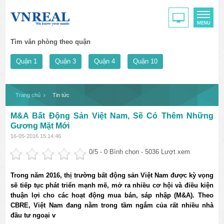
Tìm văn phòng theo quận
Quận 1
Quận 3
Quận 4
Quận 10
Trang chủ
Tin tức
M&A Bất Động Sản Việt Nam, Sẽ Có Thêm Những
Gương Mặt Mới
16-05-2016 15:14:46
0
/5 -
0
Bình chọn - 5036 Lượt xem
Trong năm 2016, thị trường bất động sản Việt Nam được kỳ vọng
sẽ tiếp tục phát triển mạnh mẽ, mở ra nhiều cơ hội và điều kiện
thuận lợi cho các hoạt động mua bán, sáp nhập (M&A). Theo
CBRE, Việt Nam đang nằm trong tầm ngắm của rất nhiều nhà
đầu tư ngoại v