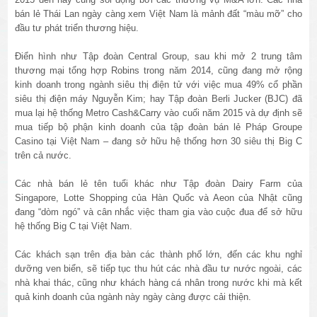
bán lẻ Thái Lan ngày càng xem Việt Nam là mảnh đất “màu mỡ” cho
đầu tư phát triển thương hiệu.
Điển hình như Tập đoàn Central Group, sau khi mở 2 trung tâm
thương mại tổng hợp Robins trong năm 2014, cũng đang mở rộng
kinh doanh trong ngành siêu thị điện tử với việc mua 49% cổ phần
siêu thị điện máy Nguyễn Kim; hay Tập đoàn Berli Jucker (BJC) đã
mua lại hệ thống Metro Cash&Carry vào cuối năm 2015 và dự định sẽ
mua tiếp bộ phận kinh doanh của tập đoàn bán lẻ Pháp Groupe
Casino tại Việt Nam – đang sở hữu hệ thống hơn 30 siêu thị Big C
trên cả nước.
Các nhà bán lẻ tên tuổi khác như Tập đoàn Dairy Farm của
Singapore, Lotte Shopping của Hàn Quốc và Aeon của Nhật cũng
đang “dòm ngó” và cân nhắc việc tham gia vào cuộc đua để sở hữu
hệ thống Big C tại Việt Nam.
Các khách sạn trên địa bàn các thành phố lớn, đến các khu nghỉ
dưỡng ven biển, sẽ tiếp tục thu hút các nhà đầu tư nước ngoài, các
nhà khai thác, cũng như khách hàng cá nhân trong nước khi mà kết
quả kinh doanh của ngành này ngày càng được cải thiện.