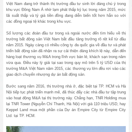
Việt Nam đang trở thành thị trường đầu tư sinh lời đáng chú ý trong
khu vực Đông Nam Á nhờ lạm phát thấp kỷ lục trong năm 2015, mức
lãi suất thấp và tỷ giá tiền đồng đang diễn biến tốt hơn hẳn so với
các đồng ngoại tệ khác trong khu vực.
Số lượng các đoàn đầu tư trong và ngoài nước đến tìm hiểu về thị
trường bất động sản Việt Nam bắt đầu tăng trưởng rõ rệt kể từ đầu
năm 2015. Ngày càng có nhiều công ty đa quốc gia về đầu tư và phát
triển bất động sản đã nhận ra sự cải thiện đáng khích lệ này, dẫn đến
hàng loạt thương vụ M&A trong lĩnh vực bán lẻ, khách sạn trong năm
vừa qua. Điều này lý giải tại sao trong quy mô trên 5 tỷ USD của thị
trường M&A Việt Nam năm 2015, các thương vụ lớn đều rơi vào các
giao dịch chuyển nhượng dự án bất động sản.
Bước sang năm 2016, thị trường nhà ở, đặc biệt tại TP. HCM và Hà
Nội tiếp tục phát triển mạnh mẽ, đã thúc đẩy các nhà đầu tư tập trung
vào hoạt động M&A tại thị trường này. Chẳng hạn, TNR Holding mua
lại TNR Tower (Nguyễn Chí Thanh, Hà Nội) với giá 110 triệu USD, hay
Keppel Land mua một phần của Dự án Empire City từ Empire City
Ltd. tại TP. HCM.