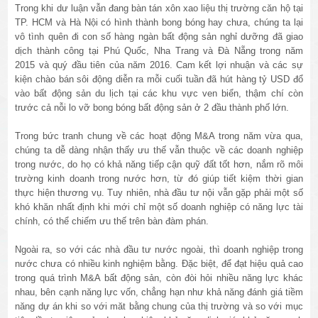
Trong khi dư luận vẫn đang bàn tán xôn xao liệu thị trường căn hộ tại
TP. HCM và Hà Nội có hình thành bong bóng hay chưa, chúng ta lại
vô tình quên đi con số hàng ngàn bất động sản nghỉ dưỡng đã giao
dịch thành công tại Phú Quốc, Nha Trang và Đà Nẵng trong năm
2015 và quý đầu tiên của năm 2016. Cam kết lợi nhuận và các sự
kiện chào bán sôi động diễn ra mỗi cuối tuần đã hút hàng tỷ USD đổ
vào bất động sản du lịch tại các khu vực ven biển, thậm chí còn
trước cả nỗi lo vỡ bong bóng bất động sản ở 2 đầu thành phố lớn.
Trong bức tranh chung về các hoạt động M&A trong năm vừa qua,
chúng ta dễ dàng nhận thấy ưu thế vẫn thuộc về các doanh nghiệp
trong nước, do họ có khả năng tiếp cận quỹ đất tốt hơn, nắm rõ môi
trường kinh doanh trong nước hơn, từ đó giúp tiết kiệm thời gian
thực hiện thương vụ. Tuy nhiên, nhà đầu tư nội vẫn gặp phải một số
khó khăn nhất định khi mới chỉ một số doanh nghiệp có năng lực tài
chính, có thể chiếm ưu thế trên bàn đàm phán.
Ngoài ra, so với các nhà đầu tư nước ngoài, thì doanh nghiệp trong
nước chưa có nhiều kinh nghiệm bằng. Đặc biệt, để đạt hiệu quả cao
trong quá trình M&A bất động sản, còn đòi hỏi nhiều năng lực khác
nhau, bên cạnh năng lực vốn, chẳng hạn như khả năng đánh giá tiềm
năng dự án khi so với măt bằng chung của thị trường và so với mục