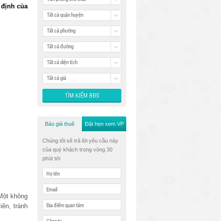
 định của
Tất cả quận huyện
Tất cả phường
Tất cả đường
Tất cả diện tích
Tất cả giá
Báo giá thuê
Đặt hẹn xem VP
Chúng tôi sẽ trả lời yêu cầu này
của quý khách trong vòng 30
phút tới
Một không
iên, tránh