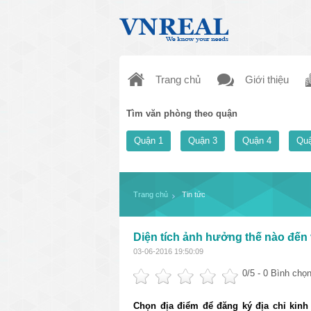
Trang chủ
Giới thiệu
Tìm văn phòng theo quận
Quận 1
Quận 3
Quận 4
Quậ
Trang chủ
Tin tức
Diện tích ảnh hưởng thế nào đến
03-06-2016 19:50:09
0
/5 -
0
Bình chọn
Chọn địa điểm để đăng ký địa chỉ kinh