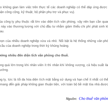
ho không gian làm việc trên thực tế các doanh nghiệp có thể đáp ứng được
hận công cộng, kỹ thuật, bộ phận phụ trợ và phục vụ).
a công ty phụ thuộc rất lớn vào diện tích văn phòng, vậy nên bạn cần qua
n này vào thương lượng với chủ đầu tư nhằm giảm thiểu chi phí phát sinh k
au.
n của nhiều doanh nghiệp vừa và nhỏ. Nổi bật là hệ thống những văn ph
cầu của doanh nghiệp trong thời kỳ khủng hoảng.
ởng nhiều đến diện tích văn phòng cho thuê.
g quá lớn trong khi nhân viên ít thì nhân khí không vượng, cả hiệu suất l
hưởng.
ng ty, tức là tối đa hóa diện tích mặt bằng sử dụng và hạn chế ít nhất có thể
 mang đến giải pháp không gian thuận tiện, với toàn bộ bề mặt tòa nhà đượ
Cho thuê văn phòn
Nguồn: