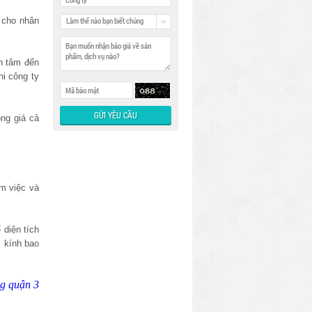
 cho nhân
Làm thế nào bạn biết chúng
tôi
n tâm đến
hi công ty
òng giá cả
àm việc và
 diện tích
c kính bao
g quận 3