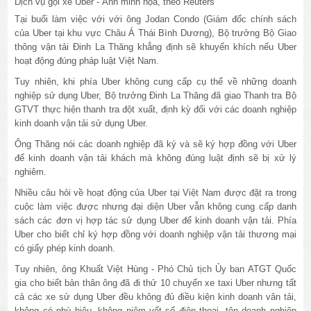
Dịch vụ gọi xe Uber - Ảnh minh họa, theo Reuters
Tại buổi làm việc với với ông Jodan Condo (Giám đốc chính sách
của Uber tại khu vực Châu Á Thái Bình Dương), Bộ trưởng Bộ Giao
thông vận tải Đinh La Thăng khẳng định sẽ khuyến khích nếu Uber
hoạt động đúng pháp luật Việt Nam.
Tuy nhiên, khi phía Uber không cung cấp cụ thể về những doanh
nghiệp sử dụng Uber, Bộ trưởng Đinh La Thăng đã giao Thanh tra Bộ
GTVT thực hiện thanh tra đột xuất, định kỳ đối với các doanh nghiệp
kinh doanh vận tải sử dụng Uber.
Ông Thăng nói các doanh nghiệp đã ký và sẽ ký hợp đồng với Uber
để kinh doanh vận tải khách mà không đúng luật định sẽ bị xử lý
nghiêm.
Nhiều câu hỏi về hoạt động của Uber tại Việt Nam được đặt ra trong
cuộc làm việc được nhưng đại diện Uber vẫn không cung cấp danh
sách các đơn vị hợp tác sử dụng Uber để kinh doanh vận tải. Phía
Uber cho biết chỉ ký hợp đồng với doanh nghiệp vận tải thương mại
có giấy phép kinh doanh.
Tuy nhiên, ông Khuất Việt Hùng - Phó Chủ tịch Ủy ban ATGT Quốc
gia cho biết bản thân ông đã đi thử 10 chuyến xe taxi Uber nhưng tất
cả các xe sử dụng Uber đều không đủ điều kiện kinh doanh vân tải,
không có phù hiệu, không niệm yết số điện thoại, tên doanh nghiệp