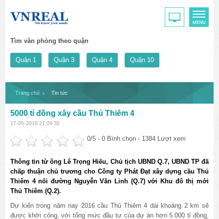
Tìm văn phòng theo quận
Quận 1
Quận 3
Quận 4
Quận 10
Trang chủ
Tin tức
5000 tỉ đồng xây cầu Thủ Thiêm 4
17-05-2016 21:09:35
0
/5 -
0
Bình chọn - 1384 Lượt xem
Thông tin từ ông Lê Trọng Hiếu, Chủ tịch UBND Q.7, UBND TP đã
chấp thuận chủ trương cho Công ty Phát Đạt xây dựng cầu Thủ
Thiêm 4 nối đường Nguyễn Văn Linh (Q.7) với Khu đô thị mới
Thủ Thiêm (Q.2).
Dự kiến trong năm nay 2016 cầu Thủ Thiêm 4 dài khoảng 2 km sẽ
được khởi công, với tổng mức đầu tư của dự án hơn 5.000 tỉ đồng,