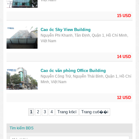
Việt Nam
15 USD
Cao ốc Sky View Building
Nguyễn Phi Khanh, Tân Định, Quận 1, Hồ Chí Minh,
Việt Nam
14 USD
Cao ốc văn phòng Office Building
Nguyễn Công Trứ, Nguyễn Thái Bình, Quận 1, Hồ Chí
Minh, Việt Nam
12 USD
1
2
3
4
Trang kбєї
Trang cuб��i
Tìm kiếm BĐS