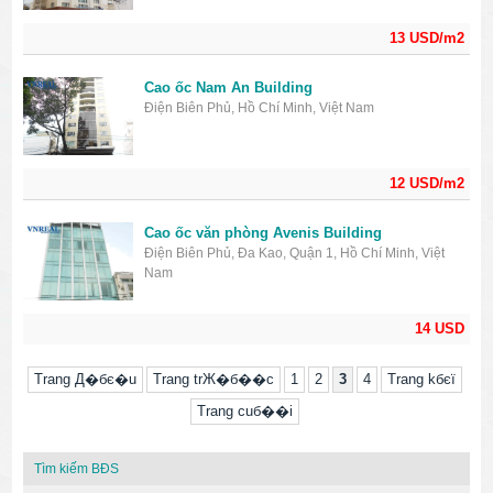
13 USD/m2
Cao ốc Nam An Building
Điện Biên Phủ, Hồ Chí Minh, Việt Nam
12 USD/m2
Cao ốc văn phòng Avenis Building
Điện Biên Phủ, Đa Kao, Quận 1, Hồ Chí Minh, Việt
Nam
14 USD
Trang Д�бє�u
Trang trЖ�б��c
1
2
3
4
Trang kбєї
Trang cuб��i
Tìm kiếm BĐS