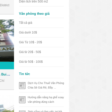
Diện tích trên 500 m2
istrict
Văn phòng theo giá
Tất cả giá
Giá dưới 10$
Giá Từ 10$ - 20$
Giá từ 20$ - 50$
Giá từ 50$ - 100$
Tòa nhà Nhật Thành Oriana Building - Văn phòng cho thuê Quận 1
Tin tức
Chí
Dịch Vụ Cho Thuê Văn Phòng
Chia Sẻ Giá Rẻ, Đầy ...
Hướng dẫn nâng hạ ghế xoay
văn phòng đúng cách
Sinh sống và làm việc tại Hà