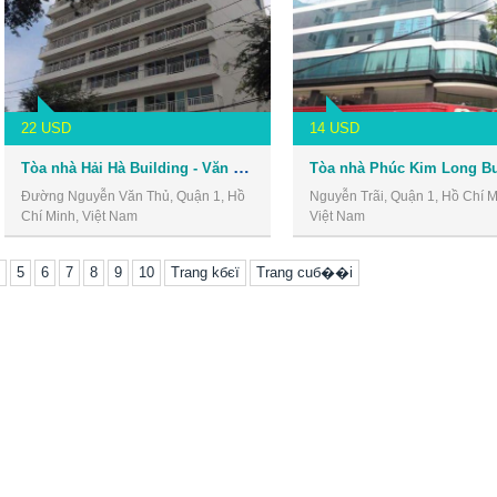
22 USD
14 USD
Tòa nhà Hải Hà Building - Văn phòng cho thuê Quận 1
Đường Nguyễn Văn Thủ, Quận 1, Hồ
Nguyễn Trãi, Quận 1, Hồ Chí M
Chí Minh, Việt Nam
Việt Nam
5
6
7
8
9
10
Trang kбєї
Trang cuб��i