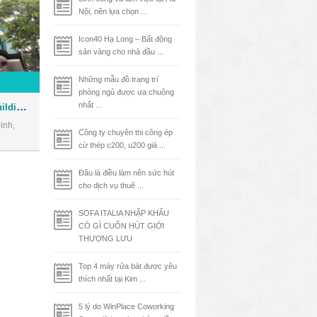
Nội, nên lựa chọn ...
Icon40 Hạ Long – Bất động
sản vàng cho nhà đầu ...
Những mẫu đồ trang trí
phòng ngủ được ưa chuộng
Tòa nhà Phúc Kim Long Building - Văn phòng cho thuê Quận 1
nhất ...
inh,
Công ty chuyên thi công ép
cừ thép c200, u200 giá ...
Đâu là điều làm nên sức hút
cho dịch vụ thuê ...
SOFA ITALIA NHẬP KHẨU
CÓ GÌ CUỐN HÚT GIỚI
THƯỢNG LƯU
Top 4 máy rửa bát được yêu
thích nhất tại Kim ...
5 lý do WinPlace Coworking