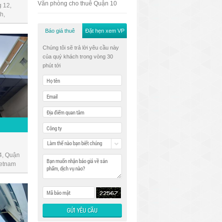
Văn phòng cho thuê Quận 10
 12,
h,
Báo giá thuê
Đặt hẹn xem VP
Chúng tôi sẽ trả lời yêu cầu này
của quý khách trong vòng 30
phút tới
Làm thế nào bạn biết chúng
tôi
4, Quận
ietnam