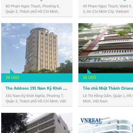
80 Phạm Ngọc Thạch, Phường 6,
40 Phạm Ngọc Thạch, Ward 6, D
Quận 3, Thành phố Hồ Chí Minh,
3, Ho Chi Minh City, Vietnam
Vietnam
29 USD
15 USD
The Address 191 Nam Kỳ Khởi Nghĩa
191 Nam Kỳ Khởi Nghĩa, Phường 7,
Lê Thị Hồng Gấm, Quận 1, Hồ 
Quận 3, Thành phố Hồ Chí Minh, Việt
Minh, Việt Nam
Nam