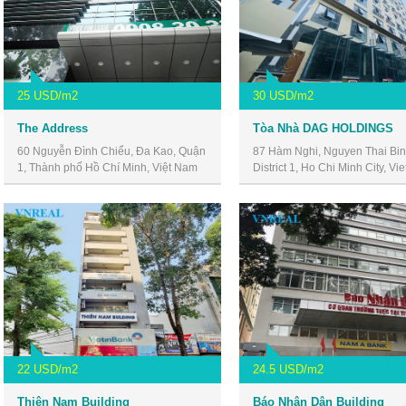
25 USD/m2
30 USD/m2
The Address
Tòa Nhà DAG HOLDINGS
60 Nguyễn Đình Chiểu, Đa Kao, Quận
87 Hàm Nghi, Nguyen Thai Bin
1, Thành phố Hồ Chí Minh, Việt Nam
District 1, Ho Chi Minh City, Vi
22 USD/m2
24.5 USD/m2
Thiên Nam Building
Báo Nhân Dân Building