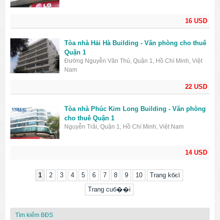
16 USD
Tòa nhà Hải Hà Building - Văn phòng cho thuê
Quận 1
Đường Nguyễn Văn Thủ, Quận 1, Hồ Chí Minh, Việt
Nam
22 USD
Tòa nhà Phúc Kim Long Building - Văn phòng
cho thuê Quận 1
Nguyễn Trãi, Quận 1, Hồ Chí Minh, Việt Nam
14 USD
1
2
3
4
5
6
7
8
9
10
Trang kбєї
Trang cuб��i
Tìm kiếm BĐS