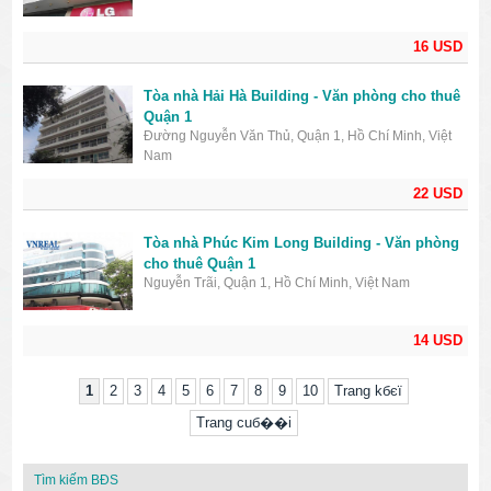
16 USD
Tòa nhà Hải Hà Building - Văn phòng cho thuê
Quận 1
Đường Nguyễn Văn Thủ, Quận 1, Hồ Chí Minh, Việt
Nam
22 USD
Tòa nhà Phúc Kim Long Building - Văn phòng
cho thuê Quận 1
Nguyễn Trãi, Quận 1, Hồ Chí Minh, Việt Nam
14 USD
1
2
3
4
5
6
7
8
9
10
Trang kбєї
Trang cuб��i
Tìm kiếm BĐS