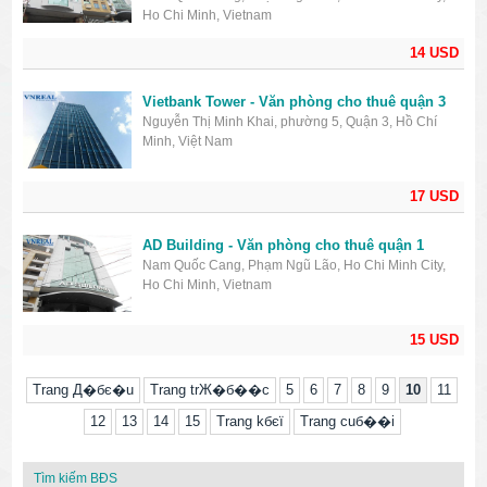
Ho Chi Minh, Vietnam
14 USD
Vietbank Tower - Văn phòng cho thuê quận 3
Nguyễn Thị Minh Khai, phường 5, Quận 3, Hồ Chí
Minh, Việt Nam
17 USD
AD Building - Văn phòng cho thuê quận 1
Nam Quốc Cang, Phạm Ngũ Lão, Ho Chi Minh City,
Ho Chi Minh, Vietnam
15 USD
Trang Д�бє�u
Trang trЖ�б��c
5
6
7
8
9
10
11
12
13
14
15
Trang kбєї
Trang cuб��i
Tìm kiếm BĐS