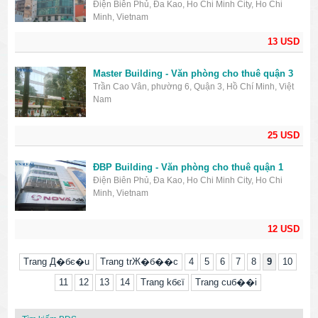
Điện Biên Phủ, Đa Kao, Ho Chi Minh City, Ho Chi
Minh, Vietnam
13 USD
Master Building - Văn phòng cho thuê quận 3
Trần Cao Vân, phường 6, Quận 3, Hồ Chí Minh, Việt
Nam
25 USD
ĐBP Building - Văn phòng cho thuê quận 1
Điện Biên Phủ, Đa Kao, Ho Chi Minh City, Ho Chi
Minh, Vietnam
12 USD
Trang Д�бє�u
Trang trЖ�б��c
4
5
6
7
8
9
10
11
12
13
14
Trang kбєї
Trang cuб��i