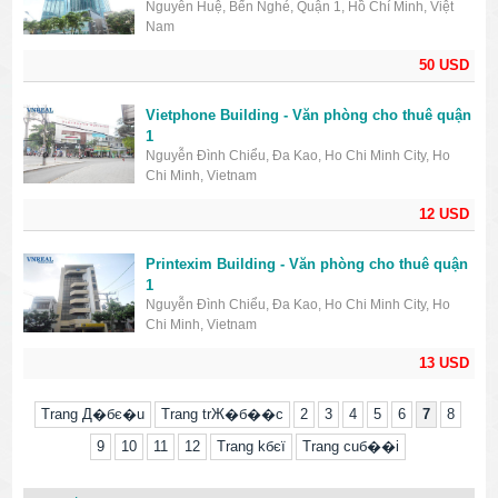
Nguyễn Huệ, Bến Nghé, Quận 1, Hồ Chí Minh, Việt
Nam
50 USD
Vietphone Building - Văn phòng cho thuê quận
1
Nguyễn Đình Chiểu, Đa Kao, Ho Chi Minh City, Ho
Chi Minh, Vietnam
12 USD
Printexim Building - Văn phòng cho thuê quận
1
Nguyễn Đình Chiểu, Đa Kao, Ho Chi Minh City, Ho
Chi Minh, Vietnam
13 USD
Trang Д�бє�u
Trang trЖ�б��c
2
3
4
5
6
7
8
9
10
11
12
Trang kбєї
Trang cuб��i