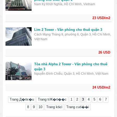
Nam Kỳ Khởi Nghĩa, Hồ Chí Minh, Vietnam
23 USD/m2
Lim 2 Tower - Văn phòng cho thuê quận 3
Cách Mạng Tháng 8, phường 6, Quận 3, Hồ Chí Minh,
Việt Nam
26 USD
Tòa nhà Alpha 2 Tower - Văn phòng cho thuê
quận 3
Nguyễn Đình Chiểu, Quận 3, Hồ Chí Minh, Việt Nam
24 USD/m2
Trang Д�бє�u
Trang trЖ�б��c
1
2
3
4
5
6
7
8
9
10
Trang kбєї
Trang cuб��i