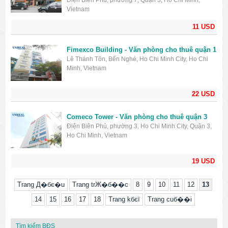
Điện Biên Phủ, phường 7, Quận 3, Ho Chi Minh,
Vietnam
11 USD
​Fimexco Building - Văn phòng cho thuê quận 1
Lê Thánh Tôn, Bến Nghé, Ho Chi Minh City, Ho Chi
Minh, Vietnam
22 USD
Comeco Tower - Văn phòng cho thuê quận 3
Điện Biên Phủ, phường 3, Ho Chi Minh City, Quận 3,
Ho Chi Minh, Vietnam
19 USD
Trang Д�бє�u
Trang trЖ�б��c
8
9
10
11
12
13
14
15
16
17
18
Trang kбєї
Trang cuб��i
Tìm kiếm BĐS