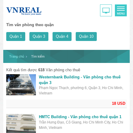
Tìm văn phòng theo quận
Quận 1
Quận 3
Quận 4
Quận 10
Trang chủ
Tìm kiếm
Kết quả tìm được
618
Văn phòng cho thuê
Westernbank Building - Văn phòng cho thuê
quận 3
Phạm Ngọc Thạch, phường 6, Quận 3, Ho Chi Minh,
Vietnam
18 USD
HMTC Building - Văn phòng cho thuê quận 1
Trần Hưng Đạo, Cô Giang, Ho Chi Minh City, Ho Chi
Minh, Vietnam