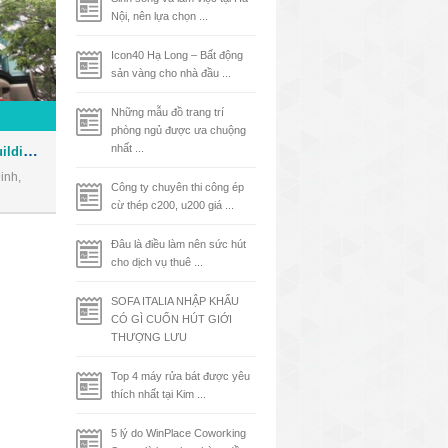
Nội, nên lựa chọn ...
Icon40 Hạ Long – Bất động
sản vàng cho nhà đầu ...
Những mẫu đồ trang trí
phòng ngủ được ưa chuộng
Tòa nhà Phúc Kim Long Building - Văn phòng cho thuê Quận 1
nhất ...
inh,
Công ty chuyên thi công ép
cừ thép c200, u200 giá ...
Đâu là điều làm nên sức hút
cho dịch vụ thuê ...
SOFA ITALIA NHẬP KHẨU
CÓ GÌ CUỐN HÚT GIỚI
THƯỢNG LƯU
Top 4 máy rửa bát được yêu
thích nhất tại Kim ...
5 lý do WinPlace Coworking