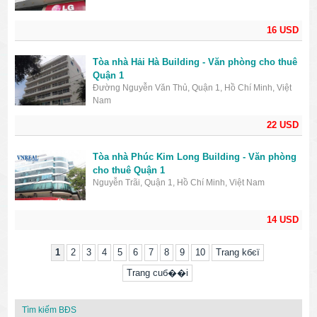
16 USD
Tòa nhà Hải Hà Building - Văn phòng cho thuê
Quận 1
Đường Nguyễn Văn Thủ, Quận 1, Hồ Chí Minh, Việt
Nam
22 USD
Tòa nhà Phúc Kim Long Building - Văn phòng
cho thuê Quận 1
Nguyễn Trãi, Quận 1, Hồ Chí Minh, Việt Nam
14 USD
1
2
3
4
5
6
7
8
9
10
Trang kбєї
Trang cuб��i
Tìm kiếm BĐS